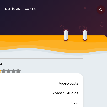
átis Sem Depósito
hores Casinos Online do Brasil
Bônus Sem Depósito
Casinos Criptográf
G
NOTÍCIAS
CONTA
as
Slots Clássicos
Login
Registro
 Bônus do Cassino 2024
odos de Pagamento Casino
Melhores Sites de C
a
Video Slots
Expanse Studios
97%