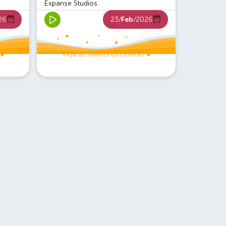
Expanse Studios
26
23/
Feb
/2026
Veja as Melhores Ofertas