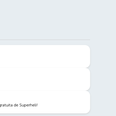
ratuita de Superheli!