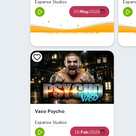
Expanse Studios
Expans
07/
May
/2026
Veja as Melhores Ofertas
V
Vaso Psycho
Expanse Studios
18/
Feb
/2026