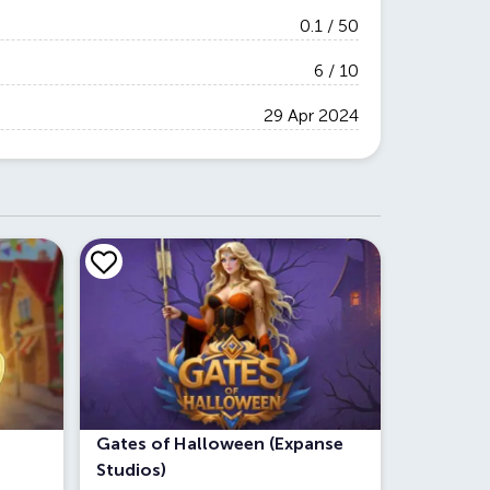
0.1
/
50
6 / 10
29 Apr 2024
Gates of Halloween (Expanse
Studios)