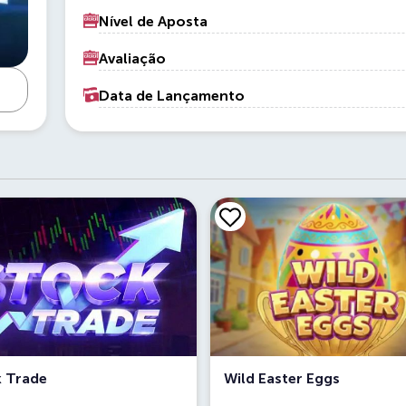
Nível de Aposta
Avaliação
Data de Lançamento
 Trade
Wild Easter Eggs