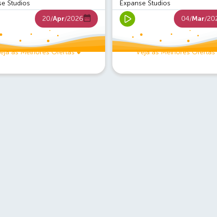
e Studios
Expanse Studios
20/
Apr
/2026
04/
Mar
/20
eja as Melhores Ofertas
Veja as Melhores Ofertas