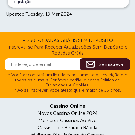
Legislação
Updated Tuesday, 19 Mar 2024
+ 250 RODADAS GRÁTIS SEM DEPÓSITO
Inscreva-se Para Receber Atualizações Sem Depósito e
Rodadas Grátis
* Você encontrará um link de cancelamento de inscrição em
todos os e-mails. Por favor, verifique nossa Política de
Privacidade e Cookies.
* Ao se inscrever, você atesta que é maior de 18 anos.
Cassino Online
Novos Cassino Online 2024
Melhores Cassinos Ao Vivo
Cassinos de Retirada Rápida
Melhores Sites Móveis de Cassino