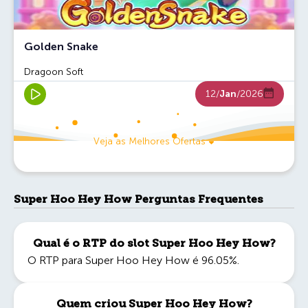
Golden Snake
Dragoon Soft
12/
Jan
/2026
Veja as Melhores Ofertas
Super Hoo Hey How Perguntas Frequentes
Qual é o RTP do slot Super Hoo Hey How?
O RTP para Super Hoo Hey How é 96.05%.
Quem criou Super Hoo Hey How?