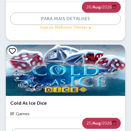
26/
Aug
/2026
PARA MAIS DETALHES
Veja as Melhores Ofertas
Cold As Ice Dice
BF Games
25/
Aug
/2026