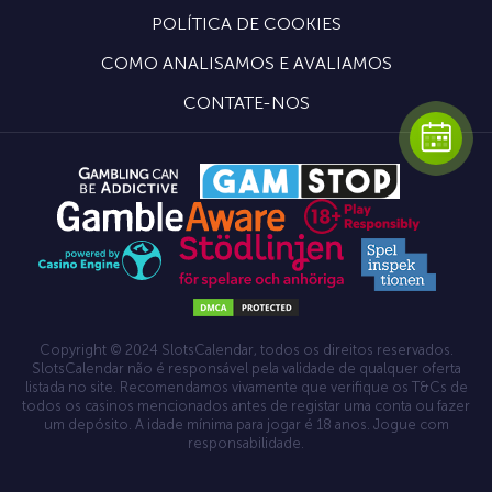
POLÍTICA DE COOKIES
COMO ANALISAMOS E AVALIAMOS
CONTATE-NOS
Copyright © 2024 SlotsCalendar, todos os direitos reservados.
SlotsCalendar não é responsável pela validade de qualquer oferta
listada no site. Recomendamos vivamente que verifique os T&Cs de
todos os casinos mencionados antes de registar uma conta ou fazer
um depósito. A idade mínima para jogar é 18 anos. Jogue com
responsabilidade.