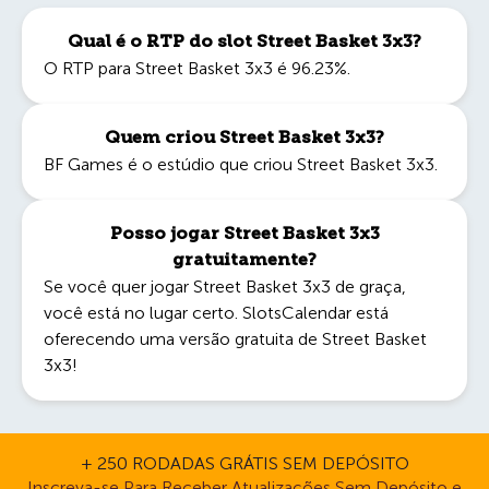
Qual é o RTP do slot Street Basket 3x3?
O RTP para Street Basket 3x3 é 96.23%.
Quem criou Street Basket 3x3?
BF Games é o estúdio que criou Street Basket 3x3.
Posso jogar Street Basket 3x3
gratuitamente?
Se você quer jogar Street Basket 3x3 de graça,
você está no lugar certo. SlotsCalendar está
oferecendo uma versão gratuita de Street Basket
3x3!
+ 250 RODADAS GRÁTIS SEM DEPÓSITO
Inscreva-se Para Receber Atualizações Sem Depósito e