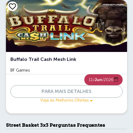
Buffalo Trail Cash Mesh Link
BF Games
11/
Jun
/2026
PARA MAIS DETALHES
Veja as Melhores Ofertas
Street Basket 3x3 Perguntas Frequentes