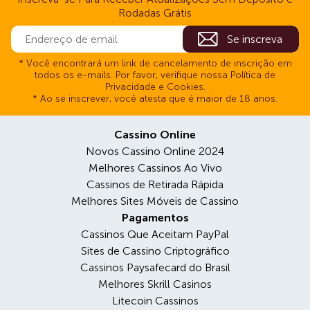
Rodadas Grátis
* Você encontrará um link de cancelamento de inscrição em
todos os e-mails. Por favor, verifique nossa Política de
Privacidade e Cookies.
* Ao se inscrever, você atesta que é maior de 18 anos.
Cassino Online
Novos Cassino Online 2024
Melhores Cassinos Ao Vivo
Cassinos de Retirada Rápida
Melhores Sites Móveis de Cassino
Pagamentos
Cassinos Que Aceitam PayPal
Sites de Cassino Criptográfico
Cassinos Paysafecard do Brasil
Melhores Skrill Casinos
Litecoin Cassinos