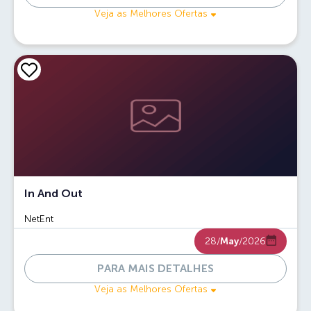
Veja as Melhores Ofertas
In And Out
NetEnt
28/
May
/2026
PARA MAIS DETALHES
Veja as Melhores Ofertas