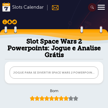
Slots
Calendar
Slot Space Wars 2
Powerpoints: Jogue e Analise
Grátis
JOGUE PARA SE DIVERTIR SPACE WARS 2 POWERPOINTS
Bom