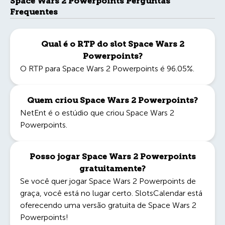
Space Wars 2 Powerpoints Perguntas
Frequentes
Qual é o RTP do slot Space Wars 2
Powerpoints?
O RTP para Space Wars 2 Powerpoints é 96.05%.
Quem criou Space Wars 2 Powerpoints?
NetEnt é o estúdio que criou Space Wars 2
Powerpoints.
Posso jogar Space Wars 2 Powerpoints
gratuitamente?
Se você quer jogar Space Wars 2 Powerpoints de
graça, você está no lugar certo. SlotsCalendar está
oferecendo uma versão gratuita de Space Wars 2
Powerpoints!