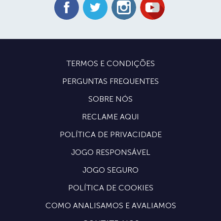
TERMOS E CONDIÇÕES
PERGUNTAS FREQUENTES
SOBRE NÓS
RECLAME AQUI
POLÍTICA DE PRIVACIDADE
JOGO RESPONSÁVEL
JOGO SEGURO
POLÍTICA DE COOKIES
COMO ANALISAMOS E AVALIAMOS