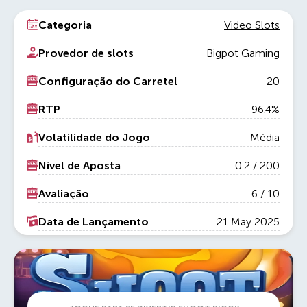
Categoria
Video Slots
Provedor de slots
Bigpot Gaming
Configuração do Carretel
20
RTP
96.4%
Volatilidade do Jogo
Média
Nível de Aposta
0.2
/
200
Avaliação
6 / 10
Data de Lançamento
21 May 2025