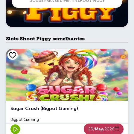
JOGUE PARA SE DIVERTIR SHOOT PIGGY
Slots Shoot Piggy semelhantes
Sugar Crush (Bigpot Gaming)
Bigpot Gaming
29/
May
/2026