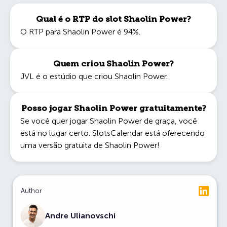
Qual é o RTP do slot Shaolin Power?
O RTP para Shaolin Power é 94%.
Quem criou Shaolin Power?
JVL é o estúdio que criou Shaolin Power.
Posso jogar Shaolin Power gratuitamente?
Se você quer jogar Shaolin Power de graça, você
está no lugar certo. SlotsCalendar está oferecendo
uma versão gratuita de Shaolin Power!
Author
Andre Ulianovschi