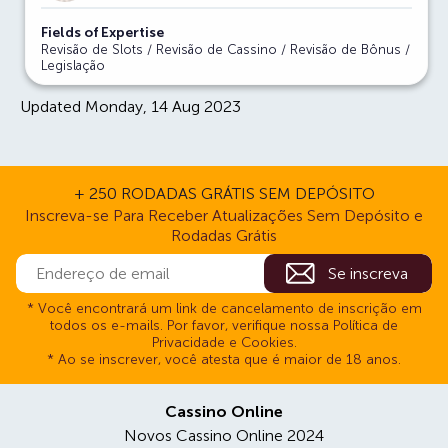
Fields of Expertise
Revisão de Slots / Revisão de Cassino / Revisão de Bônus /
Legislação
Updated Monday, 14 Aug 2023
+ 250 RODADAS GRÁTIS SEM DEPÓSITO
Inscreva-se Para Receber Atualizações Sem Depósito e
Rodadas Grátis
* Você encontrará um link de cancelamento de inscrição em
todos os e-mails. Por favor, verifique nossa Política de
Privacidade e Cookies.
* Ao se inscrever, você atesta que é maior de 18 anos.
Cassino Online
Novos Cassino Online 2024