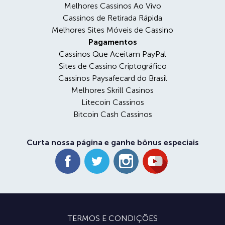
Melhores Cassinos Ao Vivo
Cassinos de Retirada Rápida
Melhores Sites Móveis de Cassino
Pagamentos
Cassinos Que Aceitam PayPal
Sites de Cassino Criptográfico
Cassinos Paysafecard do Brasil
Melhores Skrill Casinos
Litecoin Cassinos
Bitcoin Cash Cassinos
Curta nossa página e ganhe bônus especiais
TERMOS E CONDIÇÕES