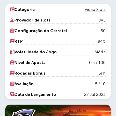
Categoria
Video Slots
Provedor de slots
JVL
Configuração do Carretel
50
RTP
94%
Volatilidade do Jogo
Média
Nível de Aposta
0.5
/
100
Rodadas Bônus
Sim
Avaliação
5 / 10
Data de Lançamento
27 Jul 2023