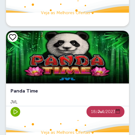
Veja as Melhores Ofertas
Panda Time
JVL
18/
Jul
/2023
Veja as Melhores Ofertas