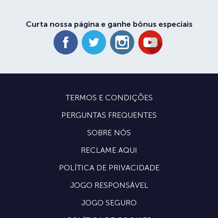
Curta nossa página e ganhe bônus especiais
TERMOS E CONDIÇÕES
PERGUNTAS FREQUENTES
SOBRE NÓS
RECLAME AQUI
POLÍTICA DE PRIVACIDADE
JOGO RESPONSÁVEL
JOGO SEGURO