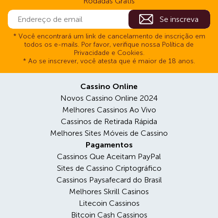
Rodadas Grátis
* Você encontrará um link de cancelamento de inscrição em
todos os e-mails. Por favor, verifique nossa Política de
Privacidade e Cookies.
* Ao se inscrever, você atesta que é maior de 18 anos.
Cassino Online
Novos Cassino Online 2024
Melhores Cassinos Ao Vivo
Cassinos de Retirada Rápida
Melhores Sites Móveis de Cassino
Pagamentos
Cassinos Que Aceitam PayPal
Sites de Cassino Criptográfico
Cassinos Paysafecard do Brasil
Melhores Skrill Casinos
Litecoin Cassinos
Bitcoin Cash Cassinos