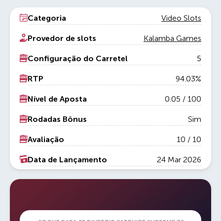
Categoria
Video Slots
Provedor de slots
Kalamba Games
Configuração do Carretel
5
RTP
94.03%
Nível de Aposta
0.05
/
100
Rodadas Bônus
Sim
Avaliação
10 / 10
Data de Lançamento
24 Mar 2026