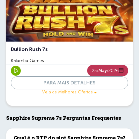
Bullion Rush 7s
Kalamba Games
25/
May
/2026
PARA MAIS DETALHES
Veja as Melhores Ofertas
Sapphire Supreme 7s Perguntas Frequentes
Qual é o RTP do slot Sapphire Supreme 7s?