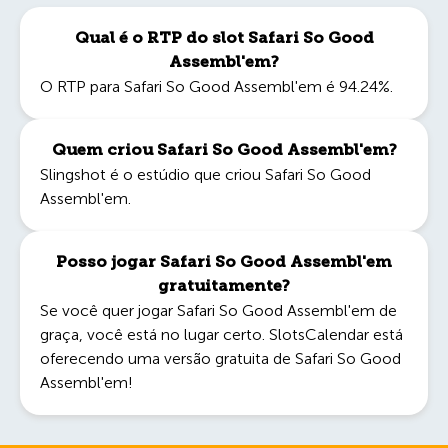
Qual é o RTP do slot Safari So Good
Assembl'em?
O RTP para Safari So Good Assembl'em é 94.24%.
Quem criou Safari So Good Assembl'em?
Slingshot é o estúdio que criou Safari So Good
Assembl'em.
Posso jogar Safari So Good Assembl'em
gratuitamente?
Se você quer jogar Safari So Good Assembl'em de
graça, você está no lugar certo. SlotsCalendar está
oferecendo uma versão gratuita de Safari So Good
Assembl'em!