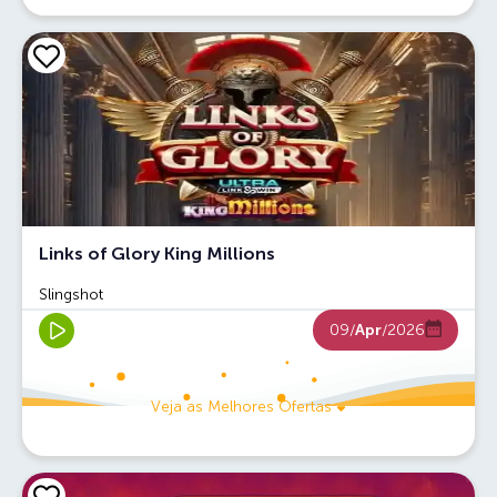
Links of Glory King Millions
Slingshot
09/
Apr
/2026
Veja as Melhores Ofertas