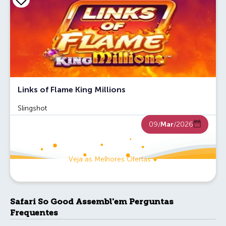
Links of Flame King Millions
Slingshot
09/
Mar
/2026
Veja as Melhores Ofertas
Safari So Good Assembl'em Perguntas
Frequentes