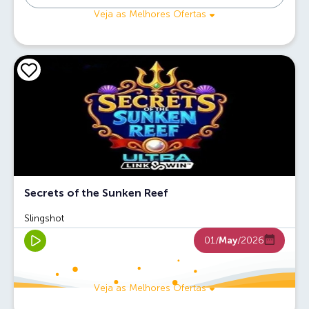
Veja as Melhores Ofertas
Secrets of the Sunken Reef
Slingshot
01/
May
/2026
Veja as Melhores Ofertas