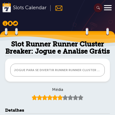
Slots
Calendar
Slot Runner Runner Cluster
Breaker: Jogue e Analise Grátis
JOGUE PARA SE DIVERTIR RUNNER RUNNER CLUSTER BREAKER
Média
Detalhes