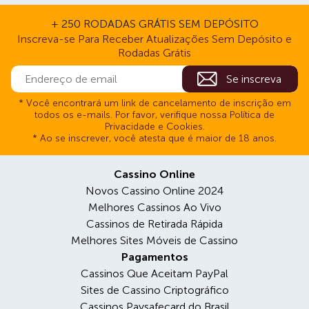
+ 250 RODADAS GRÁTIS SEM DEPÓSITO
Inscreva-se Para Receber Atualizações Sem Depósito e
Rodadas Grátis
* Você encontrará um link de cancelamento de inscrição em
todos os e-mails. Por favor, verifique nossa Política de
Privacidade e Cookies.
* Ao se inscrever, você atesta que é maior de 18 anos.
Cassino Online
Novos Cassino Online 2024
Melhores Cassinos Ao Vivo
Cassinos de Retirada Rápida
Melhores Sites Móveis de Cassino
Pagamentos
Cassinos Que Aceitam PayPal
Sites de Cassino Criptográfico
Cassinos Paysafecard do Brasil