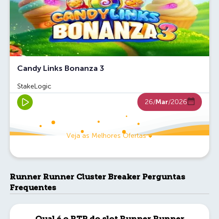
Candy Links Bonanza 3
StakeLogic
26/
Mar
/2026
Veja as Melhores Ofertas
Runner Runner Cluster Breaker Perguntas
Frequentes