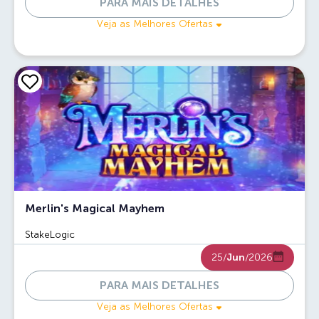
PARA MAIS DETALHES
Veja as Melhores Ofertas
Merlin's Magical Mayhem
StakeLogic
25/
Jun
/2026
PARA MAIS DETALHES
Veja as Melhores Ofertas