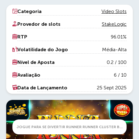
Categoria
Video Slots
Provedor de slots
StakeLogic
RTP
96.01%
Volatilidade do Jogo
Média-Alta
Nível de Aposta
0.2
/
100
Avaliação
6 / 10
Data de Lançamento
25 Sept 2025
JOGUE PARA SE DIVERTIR RUNNER RUNNER CLUSTER BREAKER