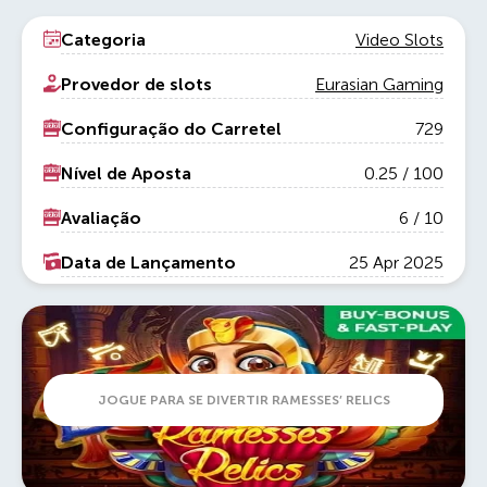
Categoria
Video Slots
Provedor de slots
Eurasian Gaming
Configuração do Carretel
729
Nível de Aposta
0.25
/
100
Avaliação
6 / 10
Data de Lançamento
25 Apr 2025
JOGUE PARA SE DIVERTIR RAMESSES’ RELICS