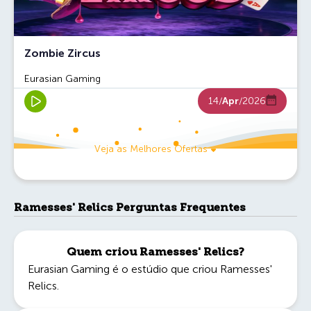
Zombie Zircus
Eurasian Gaming
14/
Apr
/2026
Veja as Melhores Ofertas
Ramesses' Relics Perguntas Frequentes
Quem criou Ramesses' Relics?
Eurasian Gaming é o estúdio que criou Ramesses'
Relics.