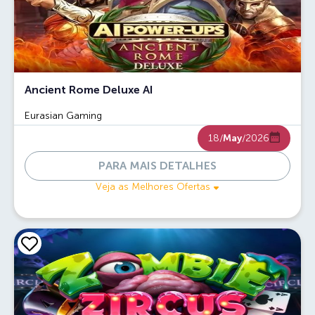
Ancient Rome Deluxe AI
Eurasian Gaming
18/
May
/2026
PARA MAIS DETALHES
Veja as Melhores Ofertas