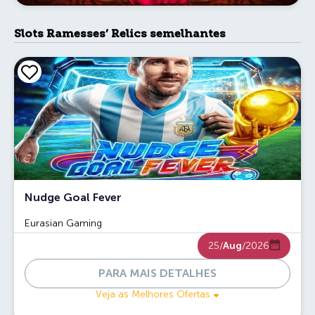
Slots Ramesses’ Relics semelhantes
Nudge Goal Fever
Eurasian Gaming
25/
Aug
/2026
PARA MAIS DETALHES
Veja as Melhores Ofertas