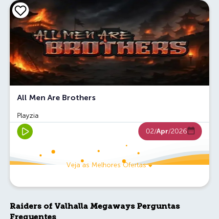
All Men Are Brothers
Playzia
02/
Apr
/2026
Veja as Melhores Ofertas
Raiders of Valhalla Megaways Perguntas
Frequentes