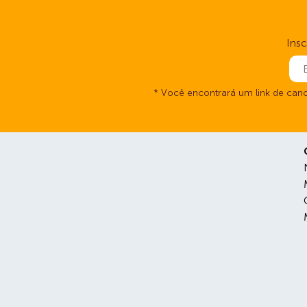
Ins
* Você encontrará um link de cance