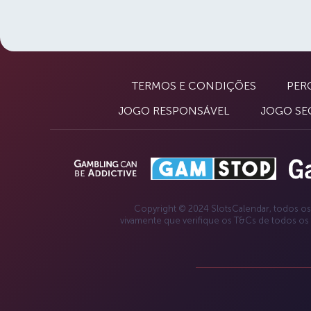
TERMOS E CONDIÇÕES
PER
JOGO RESPONSÁVEL
JOGO SE
Copyright © 2024 SlotsCalendar, todos os 
vivamente que verifique os T&Cs de todos os 