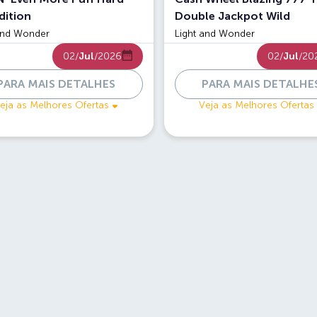
dition
Double Jackpot Wild
and Wonder
Light and Wonder
02/
Jul
/2026
02/
Jul
/20
PARA MAIS DETALHES
PARA MAIS DETALHE
eja as Melhores Ofertas
Veja as Melhores Ofertas