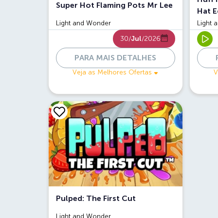
Super Hot Flaming Pots Mr Lee
Hat E
Light and Wonder
Light 
30/
Jul
/2026
PARA MAIS DETALHES
Veja as Melhores Ofertas
V
Pulped: The First Cut
Light and Wonder