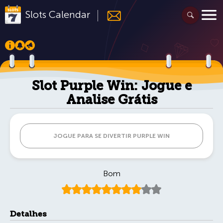
Slots
Calendar
Slot Purple Win: Jogue e
Analise Grátis
JOGUE PARA SE DIVERTIR PURPLE WIN
Bom
Detalhes