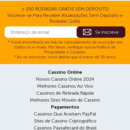
+ 250 RODADAS GRÁTIS SEM DEPÓSITO
Inscreva-se Para Receber Atualizações Sem Depósito e
Rodadas Grátis
* Você encontrará um link de cancelamento de inscrição em
todos os e-mails. Por favor, verifique nossa Política de
Privacidade e Cookies.
* Ao se inscrever, você atesta que é maior de 18 anos.
Cassino Online
Novos Cassino Online 2024
Melhores Cassinos Ao Vivo
Cassinos de Retirada Rápida
Melhores Sites Móveis de Cassino
Pagamentos
Cassinos Que Aceitam PayPal
Sites de Cassino Criptográfico
Cassinos Paysafecard do Brasil