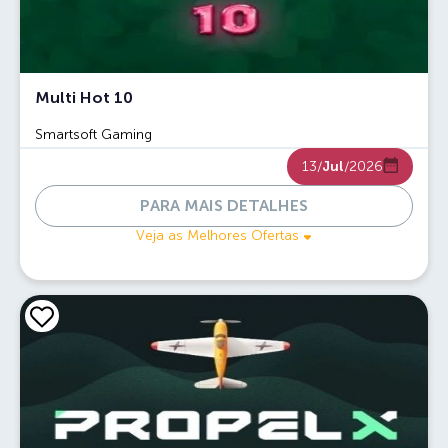
Multi Hot 10
Smartsoft Gaming
13/
Jul
/2026
PARA MAIS DETALHES
Veja as Melhores Ofertas