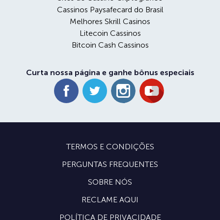
Cassinos Paysafecard do Brasil
Melhores Skrill Casinos
Litecoin Cassinos
Bitcoin Cash Cassinos
Curta nossa página e ganhe bônus especiais
TERMOS E CONDIÇÕES
PERGUNTAS FREQUENTES
SOBRE NÓS
RECLAME AQUI
POLÍTICA DE PRIVACIDADE