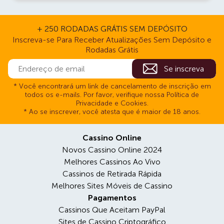
+ 250 RODADAS GRÁTIS SEM DEPÓSITO
Inscreva-se Para Receber Atualizações Sem Depósito e
Rodadas Grátis
* Você encontrará um link de cancelamento de inscrição em
todos os e-mails. Por favor, verifique nossa Política de
Privacidade e Cookies.
* Ao se inscrever, você atesta que é maior de 18 anos.
Cassino Online
Novos Cassino Online 2024
Melhores Cassinos Ao Vivo
Cassinos de Retirada Rápida
Melhores Sites Móveis de Cassino
Pagamentos
Cassinos Que Aceitam PayPal
Sites de Cassino Criptográfico