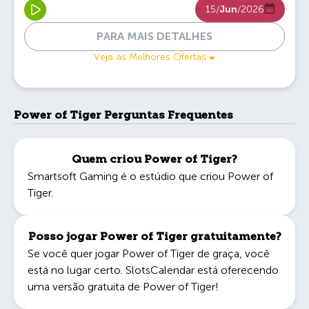
15/
Jun
/2026
PARA MAIS DETALHES
Veja as Melhores Ofertas
Power of Tiger Perguntas Frequentes
Quem criou Power of Tiger?
Smartsoft Gaming é o estúdio que criou Power of
Tiger.
Posso jogar Power of Tiger gratuitamente?
Se você quer jogar Power of Tiger de graça, você
está no lugar certo. SlotsCalendar está oferecendo
uma versão gratuita de Power of Tiger!