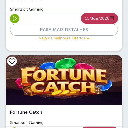
Smartsoft Gaming
15/
Jun
/2026
PARA MAIS DETALHES
Veja as Melhores Ofertas
Fortune Catch
Smartsoft Gaming