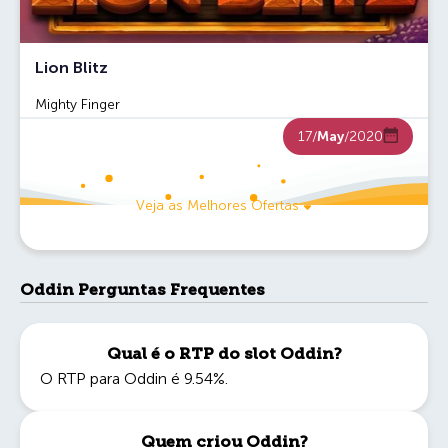
Lion Blitz
Mighty Finger
17/
May
/2020
Veja as Melhores Ofertas
Oddin Perguntas Frequentes
Qual é o RTP do slot Oddin?
O RTP para Oddin é 9.54%.
Quem criou Oddin?