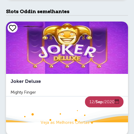
Slots Oddin semelhantes
Joker Deluxe
Mighty Finger
12/
Sep
/2020
Veja as Melhores Ofertas