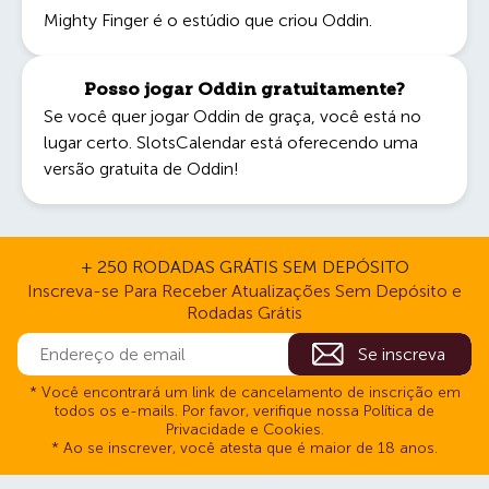
Mighty Finger é o estúdio que criou Oddin.
Posso jogar Oddin gratuitamente?
Se você quer jogar Oddin de graça, você está no
lugar certo. SlotsCalendar está oferecendo uma
versão gratuita de Oddin!
+ 250 RODADAS GRÁTIS SEM DEPÓSITO
Inscreva-se Para Receber Atualizações Sem Depósito e
Rodadas Grátis
* Você encontrará um link de cancelamento de inscrição em
todos os e-mails. Por favor, verifique nossa Política de
Privacidade e Cookies.
* Ao se inscrever, você atesta que é maior de 18 anos.