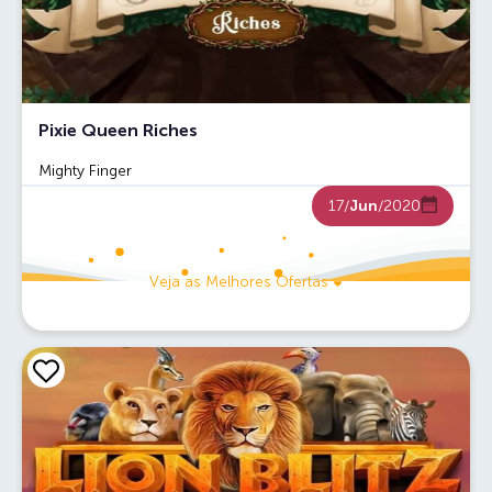
Pixie Queen Riches
Mighty Finger
17/
Jun
/2020
Veja as Melhores Ofertas