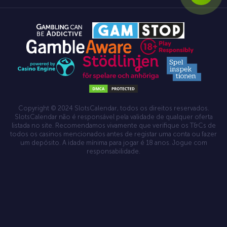
Copyright © 2024 SlotsCalendar, todos os direitos reservados.
SlotsCalendar não é responsável pela validade de qualquer oferta
listada no site. Recomendamos vivamente que verifique os T&Cs de
todos os casinos mencionados antes de registar uma conta ou fazer
um depósito. A idade mínima para jogar é 18 anos. Jogue com
responsabilidade.