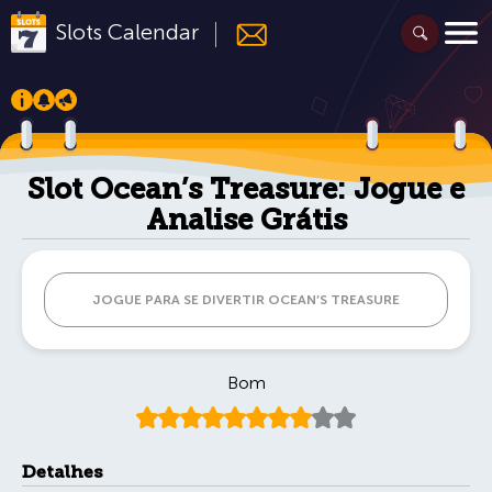
Slots
Calendar
Slot Ocean’s Treasure: Jogue e
Analise Grátis
JOGUE PARA SE DIVERTIR OCEAN’S TREASURE
Bom
Detalhes