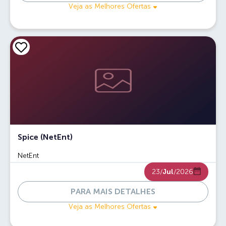
Veja as Melhores Ofertas
Spice (NetEnt)
NetEnt
23/
Jul
/2026
PARA MAIS DETALHES
Veja as Melhores Ofertas