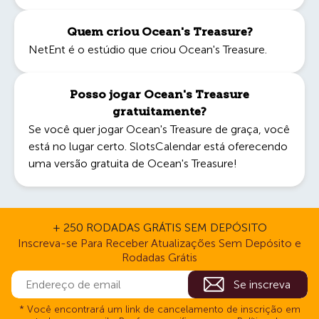
Quem criou Ocean's Treasure?
NetEnt é o estúdio que criou Ocean's Treasure.
Posso jogar Ocean's Treasure
gratuitamente?
Se você quer jogar Ocean's Treasure de graça, você
está no lugar certo. SlotsCalendar está oferecendo
uma versão gratuita de Ocean's Treasure!
+ 250 RODADAS GRÁTIS SEM DEPÓSITO
Inscreva-se Para Receber Atualizações Sem Depósito e
Rodadas Grátis
* Você encontrará um link de cancelamento de inscrição em