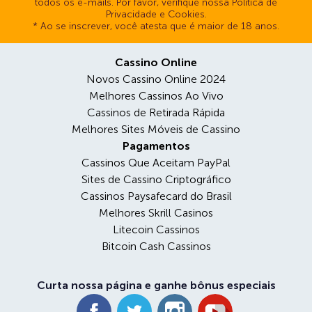
todos os e-mails. Por favor, verifique nossa Política de
Privacidade e Cookies.
* Ao se inscrever, você atesta que é maior de 18 anos.
Cassino Online
Novos Cassino Online 2024
Melhores Cassinos Ao Vivo
Cassinos de Retirada Rápida
Melhores Sites Móveis de Cassino
Pagamentos
Cassinos Que Aceitam PayPal
Sites de Cassino Criptográfico
Cassinos Paysafecard do Brasil
Melhores Skrill Casinos
Litecoin Cassinos
Bitcoin Cash Cassinos
Curta nossa página e ganhe bônus especiais