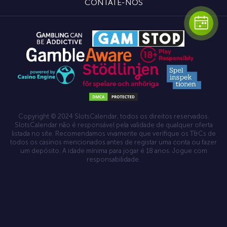
CONTATE-NOS
Copyright © 2024 SlotsCalendar, todos os direitos reservados.
SlotsCalendar não é responsável pela validade de qualquer oferta
listada no site. Recomendamos vivamente que verifique os T&Cs de
todos os casinos mencionados antes de registar uma conta ou fazer
um depósito. A idade mínima para jogar é 18 anos. Jogue com
responsabilidade.