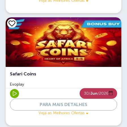
Veja as Melhores Ofertas
Safari Coins
Evoplay
30/
Jun
/2026
PARA MAIS DETALHES
Veja as Melhores Ofertas