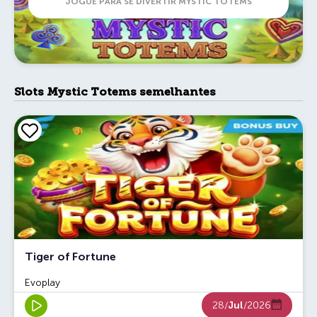
JOGUE PARA SE DIVERTIR MYSTIC TOTEMS
Slots Mystic Totems semelhantes
Tiger of Fortune
Evoplay
28/
Jul
/2026