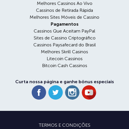
Melhores Cassinos Ao Vivo
Cassinos de Retirada Rápida
Melhores Sites Móveis de Cassino
Pagamentos
Cassinos Que Aceitam PayPal
Sites de Cassino Criptográfico
Cassinos Paysafecard do Brasil
Melhores Skrill Casinos
Litecoin Cassinos
Bitcoin Cash Cassinos
Curta nossa página e ganhe bônus especiais
TERMOS E CONDIÇÕES