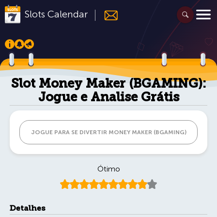
Slots
Calendar
Slot Money Maker (BGAMING):
Jogue e Analise Grátis
JOGUE PARA SE DIVERTIR MONEY MAKER (BGAMING)
Ótimo
Detalhes