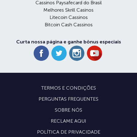
Cassinos Paysafecard do Brasil
Melhores Skrill Casinos
Litecoin Cassinos
Bitcoin Cash Cassinos
Curta nossa página e ganhe bônus especiais
TERMOS E CONDIÇÕES
PERGUNTAS FREQUENTES
SOBRE NÓS
RECLAME AQUI
POLÍTICA DE PRIVACIDADE