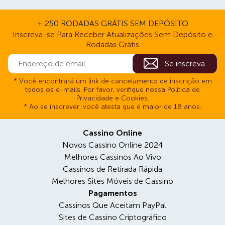
+ 250 RODADAS GRÁTIS SEM DEPÓSITO
Inscreva-se Para Receber Atualizações Sem Depósito e
Rodadas Grátis
* Você encontrará um link de cancelamento de inscrição em
todos os e-mails. Por favor, verifique nossa Política de
Privacidade e Cookies.
* Ao se inscrever, você atesta que é maior de 18 anos.
Cassino Online
Novos Cassino Online 2024
Melhores Cassinos Ao Vivo
Cassinos de Retirada Rápida
Melhores Sites Móveis de Cassino
Pagamentos
Cassinos Que Aceitam PayPal
Sites de Cassino Criptográfico