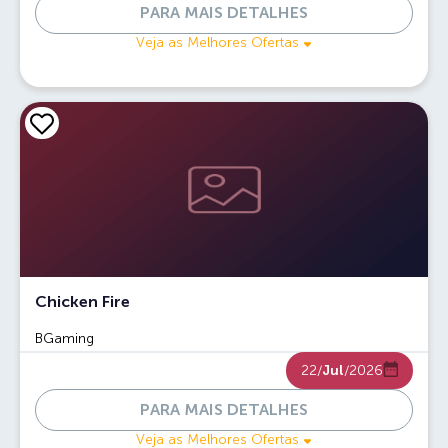
PARA MAIS DETALHES
Veja as Melhores Ofertas
Chicken Fire
BGaming
22/
Jul
/2026
PARA MAIS DETALHES
Veja as Melhores Ofertas