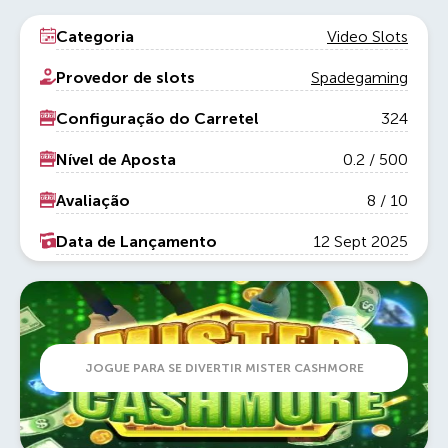
Categoria
Video Slots
Provedor de slots
Spadegaming
Configuração do Carretel
324
Nível de Aposta
0.2
/
500
Avaliação
8 / 10
Data de Lançamento
12 Sept 2025
JOGUE PARA SE DIVERTIR MISTER CASHMORE