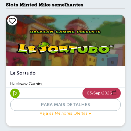
Slots Minted Mike semelhantes
Le Sortudo
Hacksaw Gaming
03/
Sep
/2026
PARA MAIS DETALHES
Veja as Melhores Ofertas