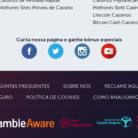
Cassinos de Retirada Rápida
Cassinos Paysafecard
Melhores Sites Móveis de Cassino
Melhores Skrill Casi
Litecoin Cassinos
Bitcoin Cash Cassin
Curta nossa página e ganhe bônus especiais
GUNTAS FREQUENTES
SOBRE NÓS
RECLAME AQU
GURO
POLÍTICA DE COOKIES
COMO ANALISAMO