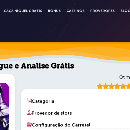
Rodadas Gr
Mel
CAÇA NÍQUEL GRÁTIS
BÔNUS
CASSINOS
PROVEDORES
BLO
Video Slots
Slots de Frut
Códigos de
Mét
ue e Analise Grátis
Óti
Categoria
Provedor de slots
Configuração do Carretel