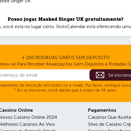
sked Singer UK.
Posso jogar Masked Singer UK gratuitamente?
, você está no lugar certo. SlotsCalendar está oferecendo uma
+ 250 RODADAS GRÁTIS SEM DEPÓSITO
creva-se Para Receber Atualizações Sem Depósito e Rodadas Gr
lamento de inscrição em todos os e-mails. Por favor, verifique nossa
* Ao se inscrever, você atesta que é maior de 18 anos.
Cassino Online
Pagamentos
Novos Cassino Online 2024
Cassinos Que Aceit
Melhores Cassinos Ao Vivo
Sites de Cassino Cri