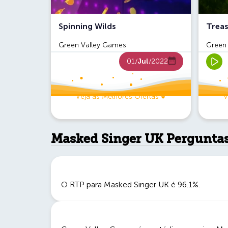
Spinning Wilds
Treas
Green Valley Games
Green
01/
Jul
/2022
Veja as Melhores Ofertas
V
Masked Singer UK Perguntas
O RTP para Masked Singer UK é 96.1%.