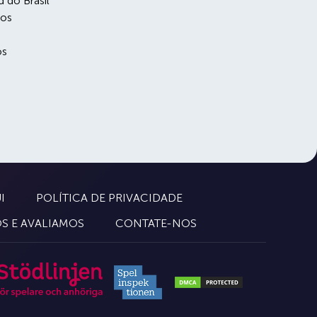
 do Brasil
nos
os
I
POLÍTICA DE PRIVACIDADE
S E AVALIAMOS
CONTATE-NOS