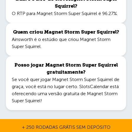
Squirrel?
O RTP para Magnet Storm Super Squirrel é 96.27%.
Quem criou Magnet Storm Super Squirrel?
Ainsworth é o estúdio que criou Magnet Storm
Super Squirrel.
Posso jogar Magnet Storm Super Squirrel
gratuitamente?
Se você quer jogar Magnet Storm Super Squirrel de
graça, você está no lugar certo. SlotsCalendar está
oferecendo uma versão gratuita de Magnet Storm
Super Squirrel!
+ 250 RODADAS GRÁTIS SEM DEPÓSITO