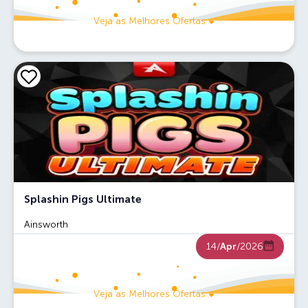
Veja as Melhores Ofertas
Splashin Pigs Ultimate
Ainsworth
14/
Apr
/2026
Veja as Melhores Ofertas