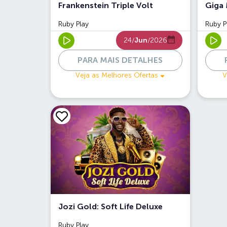
Frankenstein Triple Volt
Giga
Ruby Play
Ruby P
24/
Jun
/2026
PARA MAIS DETALHES
Veja as Melhores Ofertas
V
Jozi Gold: Soft Life Deluxe
Ruby Play