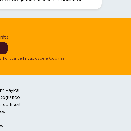
átis
 Política de Privacidade e Cookies.
am PayPal
ptográfico
 do Brasil
nos
os