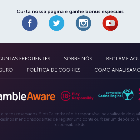
Curta nossa página e ganhe bônus especiais
GUNTAS FREQUENTES
SOBRE NÓS
RECLAME AQU
GURO
POLÍTICA DE COOKIES
COMO ANALISAMO
direitos reservados. SlotsCalendar não é responsável pela validade de qua
casinos mencionados antes de registar uma conta ou fazer um depósito. A
responsabilidade.