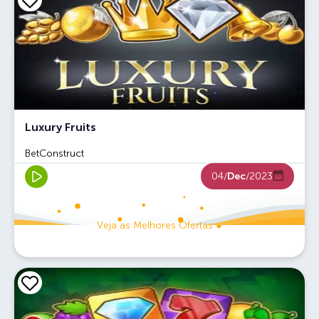
Luxury Fruits
BetConstruct
04/
Dec
/2023
Veja as Melhores Ofertas