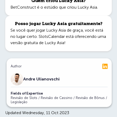
Quem criou Lucky Asia?
BetConstruct é o estúdio que criou Lucky Asia.
Posso jogar Lucky Asia gratuitamente?
Se você quer jogar Lucky Asia de graça, você está
no lugar certo. SlotsCalendar está oferecendo uma
versão gratuita de Lucky Asia!
Author
Andre Ulianovschi
Fields of Expertise
Revisão de Slots / Revisão de Cassino / Revisão de Bônus /
Legislação
Updated Wednesday, 11 Oct 2023