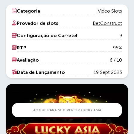
Categoria
Video Slots
Provedor de slots
BetConstruct
Configuração do Carretel
9
RTP
95%
Avaliação
6 / 10
Data de Lançamento
19 Sept 2023
JOGUE PARA SE DIVERTIR LUCKY ASIA