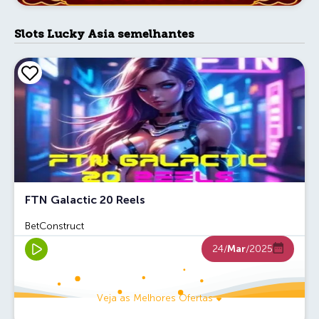
Slots Lucky Asia semelhantes
FTN Galactic 20 Reels
BetConstruct
24/
Mar
/2025
Veja as Melhores Ofertas