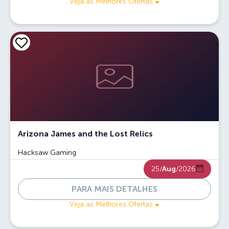
Veja as Melhores Ofertas
Arizona James and the Lost Relics
Hacksaw Gaming
25/
Aug
/2026
PARA MAIS DETALHES
Veja as Melhores Ofertas