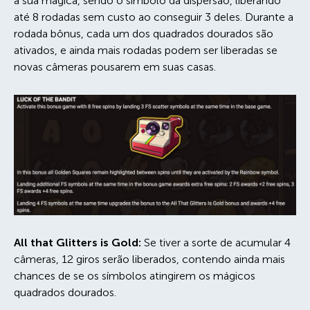
a sua mágica, sendo o símbolo da dispersão, liberando
até 8 rodadas sem custo ao conseguir 3 deles. Durante a
rodada bônus, cada um dos quadrados dourados são
ativados, e ainda mais rodadas podem ser liberadas se
novas câmeras pousarem em suas casas.
All that Glitters is Gold:
Se tiver a sorte de acumular 4
câmeras, 12 giros serão liberados, contendo ainda mais
chances de se os símbolos atingirem os mágicos
quadrados dourados.