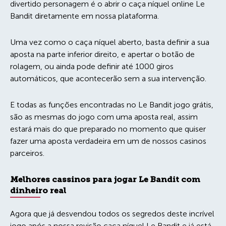
divertido personagem é o abrir o caça níquel online Le
Bandit diretamente em nossa plataforma.
Uma vez como o caça níquel aberto, basta definir a sua
aposta na parte inferior direito, e apertar o botão de
rolagem, ou ainda pode definir até 1000 giros
automáticos, que acontecerão sem a sua intervenção.
E todas as funções encontradas no Le Bandit jogo grátis,
são as mesmas do jogo com uma aposta real, assim
estará mais do que preparado no momento que quiser
fazer uma aposta verdadeira em um de nossos casinos
parceiros.
Melhores cassinos para jogar Le Bandit com
dinheiro real
Agora que já desvendou todos os segredos deste incrível
jogo após a nossa revisão caça níquel Le Bandit e já está