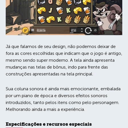
Já que falamos de seu design, não podemos deixar de
fora as cores escolhidas que indicam que o jogo é antigo,
mesmo sendo super moderno. A tela ainda apresenta
mudanças nas telas de bônus, indo para frente das
construções apresentadas na tela principal.
Sua coluna sonora é ainda mais emocionante, embalada
por um piano de época e diversos efeitos sonoros
introduzidos, tanto pelos itens como pelo personagem.
Melhorando ainda a mais a experiência.
Especificações e recursos especiais