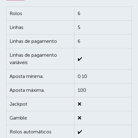
Rolos
6
Linhas
5
Linhas de pagamento
6
Linhas de pagamento
✔️
variáveis
Aposta mínima.
0.10
Aposta máxima.
100
Jackpot
❌
Gamble
❌
Rolos automáticos
✔️