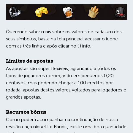
Querendo saber mais sobre os valores de cada um dos
seus símbolos, basta na tela principal acessar o ícone
com as três linha e após clicar no (i) info.
Limites de apostas
As apostas são super flexíveis, agrandado a todos os
tipos de jogadores começando em pequenos 0,20
centavos, mas podendo chegar a 100 créditos por
rodada, apostas destes valores voltados para jogadores e
grandes apostas.
Recursos bônus
Como poderá acompanhar na continuação de nossa
revisão caça níquel Le Bandit, existe uma boa quantidade