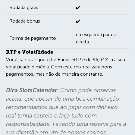
Rodada gratis
✔️
Rodada bônus
✔️
da esquerda para a
Forma de pagamento
direita
RTP e Volatilidade
Você ira notar que o Le Bandit RTP é de 96,34% já a sua
volatilidade é média. Com este mix realizara bons
pagamentos, mas não de maneira constante.
Dica SlotsCalendar:
Como pode observar
acima, que apesar de uma boa combinação
recomendamos que ao jogar com dinheiro
real tenha cautela e faça tudo com
responsabilidade. Fazendo uma reserva para a
sua diversão em um de nossos casinos