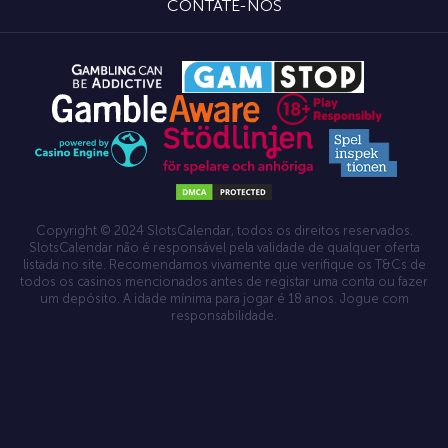
CONTATE-NOS
Copyright © 2024 SlotsCalendar, todos os direitos reservados.
SlotsCalendar não é responsável pela validade de qualquer oferta
listada no site. Recomendamos vivamente que verifique os T&Cs de
todos os casinos mencionados antes de registar uma conta ou fazer
um depósito. A idade mínima para jogar é 18 anos. Jogue com
responsabilidade.