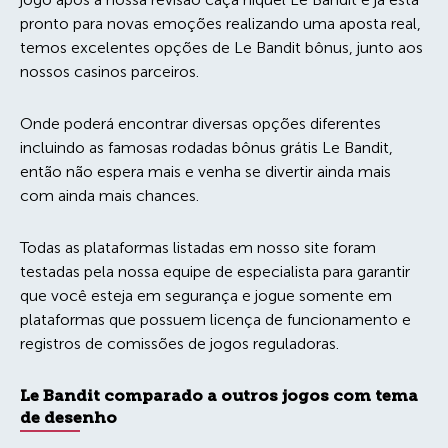
pronto para novas emoções realizando uma aposta real,
temos excelentes opções de Le Bandit bônus, junto aos
nossos casinos parceiros.
Onde poderá encontrar diversas opções diferentes
incluindo as famosas rodadas bônus grátis Le Bandit,
então não espera mais e venha se divertir ainda mais
com ainda mais chances.
Todas as plataformas listadas em nosso site foram
testadas pela nossa equipe de especialista para garantir
que você esteja em segurança e jogue somente em
plataformas que possuem licença de funcionamento e
registros de comissões de jogos reguladoras.
Le Bandit comparado a outros jogos com tema
de desenho