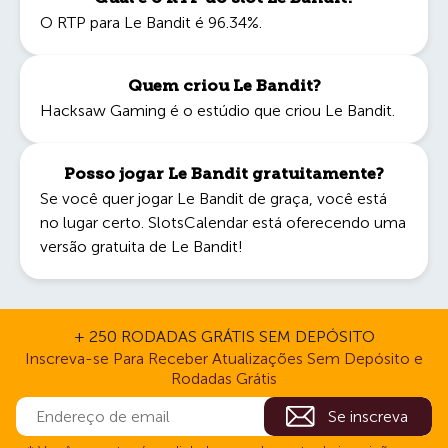
O RTP para Le Bandit é 96.34%.
Quem criou Le Bandit?
Hacksaw Gaming é o estúdio que criou Le Bandit.
Posso jogar Le Bandit gratuitamente?
Se você quer jogar Le Bandit de graça, você está
no lugar certo. SlotsCalendar está oferecendo uma
versão gratuita de Le Bandit!
+ 250 RODADAS GRÁTIS SEM DEPÓSITO
Inscreva-se Para Receber Atualizações Sem Depósito e
Rodadas Grátis