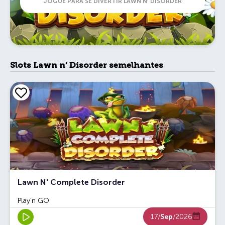
JOGUE PARA SE DIVERTIR LAWN N’ DISORDER
Slots Lawn n’ Disorder semelhantes
Lawn N' Complete Disorder
Play’n GO
17/
Sep
/2026