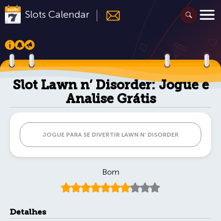
Slots
Calendar
Slot Lawn n’ Disorder: Jogue e
Analise Grátis
JOGUE PARA SE DIVERTIR LAWN N’ DISORDER
Bom
Detalhes