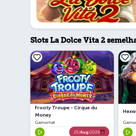
Slots La Dolce Vita 2 semelh
Frooty Troupe - Cirque du
Hexw
Money
Gamomat
Gamo
25/
Aug
/2026