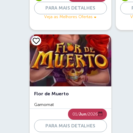
PARA MAIS DETALHES
Veja as Melhores Ofertas
V
Flor de Muerto
Gamomat
01/
Jun
/2026
PARA MAIS DETALHES