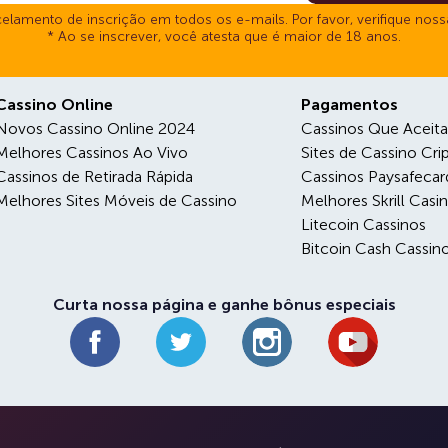
lamento de inscrição em todos os e-mails. Por favor, verifique nossa
* Ao se inscrever, você atesta que é maior de 18 anos.
Cassino Online
Pagamentos
Novos Cassino Online 2024
Cassinos Que Aceit
Melhores Cassinos Ao Vivo
Sites de Cassino Cri
Cassinos de Retirada Rápida
Cassinos Paysafecard
Melhores Sites Móveis de Cassino
Melhores Skrill Casi
Litecoin Cassinos
Bitcoin Cash Cassin
Curta nossa página e ganhe bônus especiais