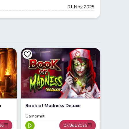
01 Nov 2025
n
Book of Madness Deluxe
Gamomat
26
07/
Jul
/2026