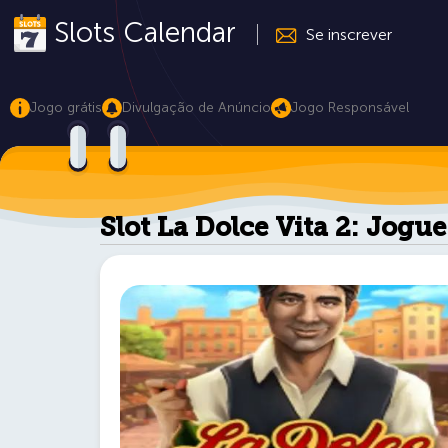
Slots
Calendar
Se inscrever
Jogo grátis
Divulgação de Anúncio
Jogo Responsável
Slot La Dolce Vita 2: Jogue