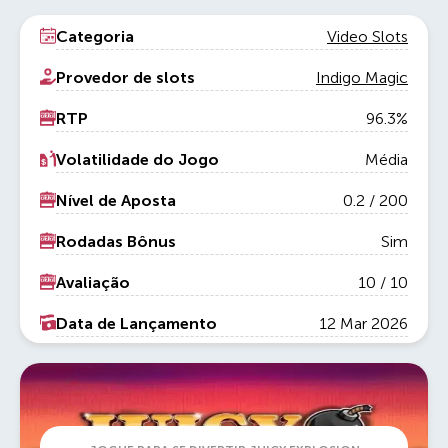
Categoria
Video Slots
Provedor de slots
Indigo Magic
RTP
96.3%
Volatilidade do Jogo
Média
Nível de Aposta
0.2
/
200
Rodadas Bônus
Sim
Avaliação
10 / 10
Data de Lançamento
12 Mar 2026