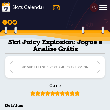
Slots
Calendar
Slot Juicy Explosion: Jogue e
Analise Grátis
JOGUE PARA SE DIVERTIR JUICY EXPLOSION
Ótimo
Detalhes