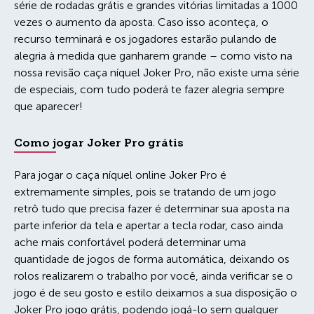
série de rodadas grátis e grandes vitórias limitadas a 1000
vezes o aumento da aposta. Caso isso aconteça, o
recurso terminará e os jogadores estarão pulando de
alegria à medida que ganharem grande – como visto na
nossa revisão caça níquel Joker Pro, não existe uma série
de especiais, com tudo poderá te fazer alegria sempre
que aparecer!
Como jogar Joker Pro grátis
Para jogar o caça níquel online Joker Pro é
extremamente simples, pois se tratando de um jogo
retrô tudo que precisa fazer é determinar sua aposta na
parte inferior da tela e apertar a tecla rodar, caso ainda
ache mais confortável poderá determinar uma
quantidade de jogos de forma automática, deixando os
rolos realizarem o trabalho por você, ainda verificar se o
jogo é de seu gosto e estilo deixamos a sua disposição o
Joker Pro jogo grátis, podendo jogá-lo sem qualquer