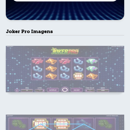
Joker Pro Imagens