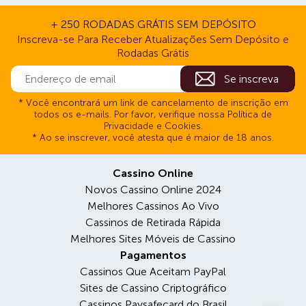
+ 250 RODADAS GRÁTIS SEM DEPÓSITO
Inscreva-se Para Receber Atualizações Sem Depósito e
Rodadas Grátis
* Você encontrará um link de cancelamento de inscrição em
todos os e-mails. Por favor, verifique nossa Política de
Privacidade e Cookies.
* Ao se inscrever, você atesta que é maior de 18 anos.
Cassino Online
Novos Cassino Online 2024
Melhores Cassinos Ao Vivo
Cassinos de Retirada Rápida
Melhores Sites Móveis de Cassino
Pagamentos
Cassinos Que Aceitam PayPal
Sites de Cassino Criptográfico
Cassinos Paysafecard do Brasil