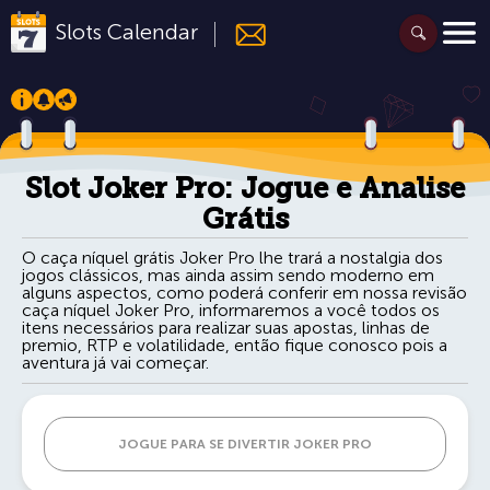
Slots
Calendar
Slot Joker Pro: Jogue e Analise
Grátis
O caça níquel grátis Joker Pro lhe trará a nostalgia dos
jogos clássicos, mas ainda assim sendo moderno em
alguns aspectos, como poderá conferir em nossa revisão
caça níquel Joker Pro, informaremos a você todos os
itens necessários para realizar suas apostas, linhas de
premio, RTP e volatilidade, então fique conosco pois a
aventura já vai começar.
JOGUE PARA SE DIVERTIR JOKER PRO