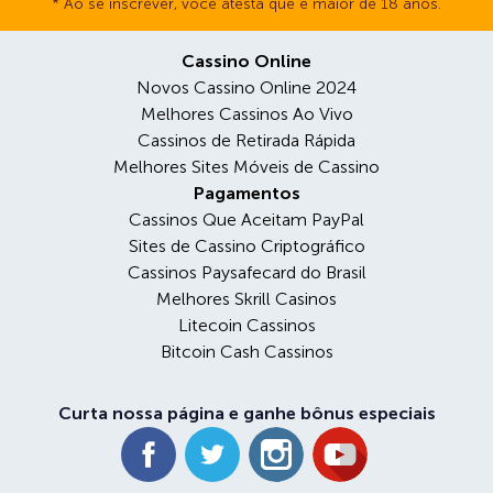
* Ao se inscrever, você atesta que é maior de 18 anos.
Cassino Online
Novos Cassino Online 2024
Melhores Cassinos Ao Vivo
Cassinos de Retirada Rápida
Melhores Sites Móveis de Cassino
Pagamentos
Cassinos Que Aceitam PayPal
Sites de Cassino Criptográfico
Cassinos Paysafecard do Brasil
Melhores Skrill Casinos
Litecoin Cassinos
Bitcoin Cash Cassinos
Curta nossa página e ganhe bônus especiais