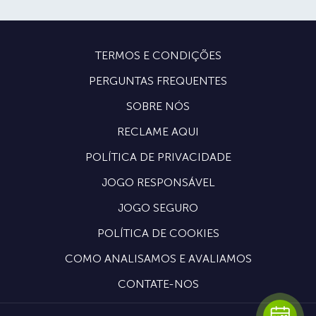
TERMOS E CONDIÇÕES
PERGUNTAS FREQUENTES
SOBRE NÓS
RECLAME AQUI
POLÍTICA DE PRIVACIDADE
JOGO RESPONSÁVEL
JOGO SEGURO
POLÍTICA DE COOKIES
COMO ANALISAMOS E AVALIAMOS
CONTATE-NOS