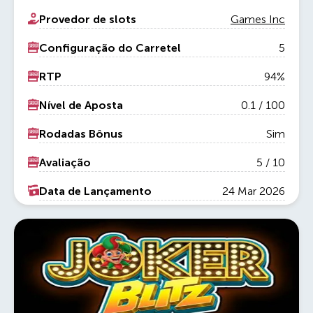
Provedor de slots
Games Inc
Configuração do Carretel
5
RTP
94%
Nível de Aposta
0.1
/
100
Rodadas Bônus
Sim
Avaliação
5 / 10
Data de Lançamento
24 Mar 2026