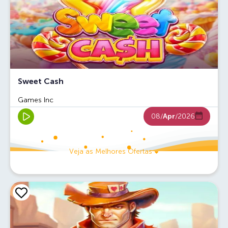
Sweet Cash
Games Inc
08/
Apr
/2026
Veja as Melhores Ofertas