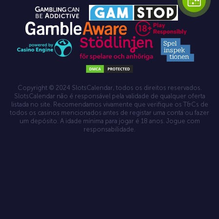
Copyright © 2024 SlotsCalendar, todos os direitos reservados.
SlotsCalendar não é responsável pela validade de qualquer oferta
listada no site. Recomendamos vivamente que verifique os T&Cs de
todos os casinos mencionados antes de registar uma conta ou fazer
um depósito. A idade mínima para jogar é 18 anos. Jogue com
responsabilidade.