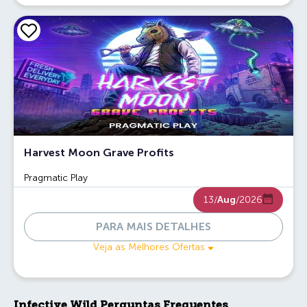
Harvest Moon Grave Profits
Pragmatic Play
13/
Aug
/2026
PARA MAIS DETALHES
Veja as Melhores Ofertas
Infective Wild Perguntas Frequentes