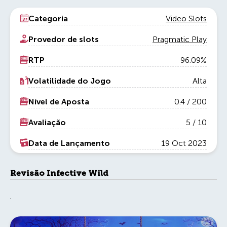
Categoria
Video Slots
Provedor de slots
Pragmatic Play
RTP
96.09%
Volatilidade do Jogo
Alta
Nível de Aposta
0.4
/
200
Avaliação
5 / 10
Data de Lançamento
19 Oct 2023
Revisão Infective Wild
.