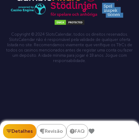
Copyright © 2024 SlotsCalendar, todos os direitos reservados.
SlotsCalendar não é responsável pela validade de qualquer oferta
listada no site. Recomendamos vivamente que verifique os T&Cs de
todos os casinos mencionados antes de registar uma conta ou fazer
um depósito. A idade mínima para jogar é 18 anos. Jogue com
responsabilidade.
Detalhes
Revisão
FAQ