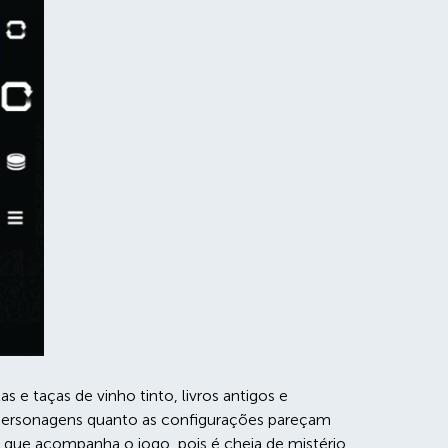
 taças de vinho tinto, livros antigos e
 personagens quanto as configurações pareçam
 que acompanha o jogo, pois é cheia de mistério