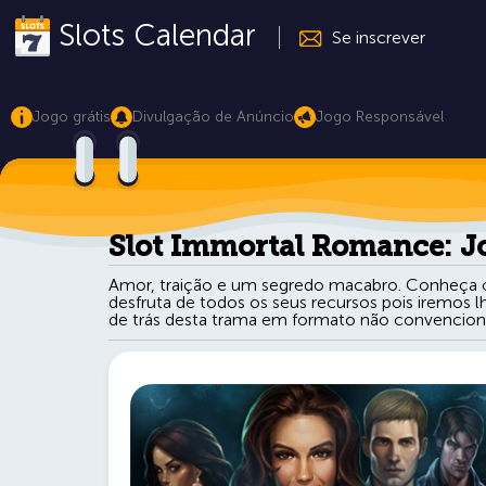
Slots
Calendar
Se inscrever
Jogo grátis
Divulgação de Anúncio
Jogo Responsável
Slot Immortal Romance: Jo
Amor, traição e um segredo macabro. Conheça o 
desfruta de todos os seus recursos pois iremos 
de trás desta trama em formato não convenciona