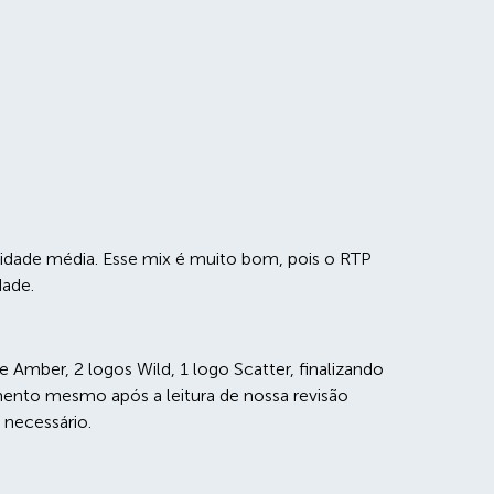
dade média. Esse mix é muito bom, pois o RTP
dade.
 Amber, 2 logos Wild, 1 logo Scatter, finalizando
mento mesmo após a leitura de nossa revisão
 necessário.