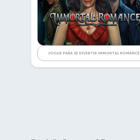
JOGUE PARA SE DIVERTIR IMMORTAL ROMANCE