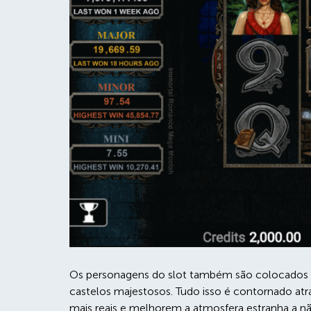
Os personagens do slot também são colocados em
castelos majestosos. Tudo isso é contornado at
mais reais e melhorem a atmosfera estranha a n