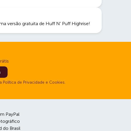
ma versão gratuita de Huff N' Puff Highrise!
átis
 Política de Privacidade e Cookies.
am PayPal
ptográfico
 do Brasil