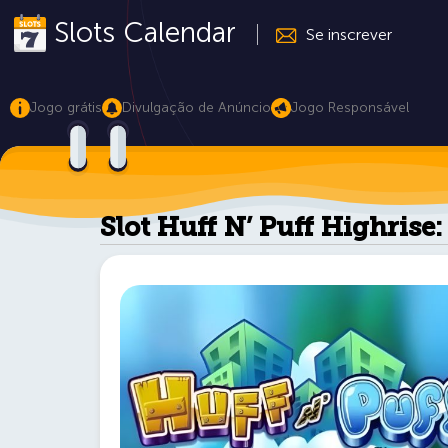
Slots
Calendar
Se inscrever
Jogo grátis
Divulgação de Anúncio
Jogo Responsável
Slot Huff N’ Puff Highrise: