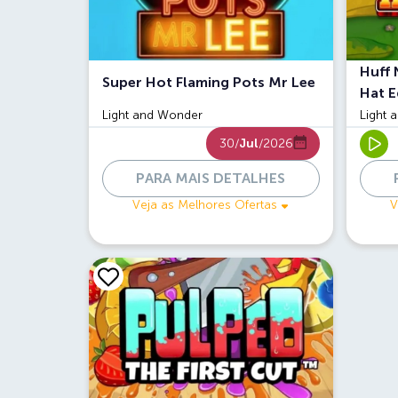
Huff 
Super Hot Flaming Pots Mr Lee
Hat E
Light and Wonder
Light 
30/
Jul
/2026
PARA MAIS DETALHES
Veja as Melhores Ofertas
V