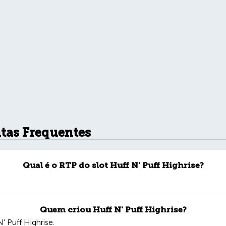
ntas Frequentes
Qual é o RTP do slot Huff N' Puff Highrise?
Quem criou Huff N' Puff Highrise?
' Puff Highrise.