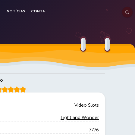
átis Sem Depósito
hores Casinos Online do Brasil
Bônus Sem Depósito
Casinos Criptográf
G
NOTÍCIAS
CONTA
as
Slots Clássicos
Login
Registro
 Bônus do Cassino 2024
odos de Pagamento Casino
Melhores Sites de C
mo
Video Slots
Light and Wonder
7776