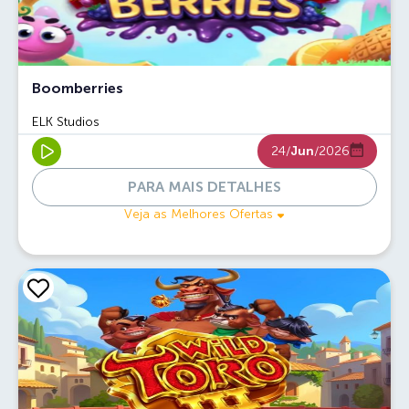
Boomberries
ELK Studios
24/
Jun
/2026
PARA MAIS DETALHES
Veja as Melhores Ofertas