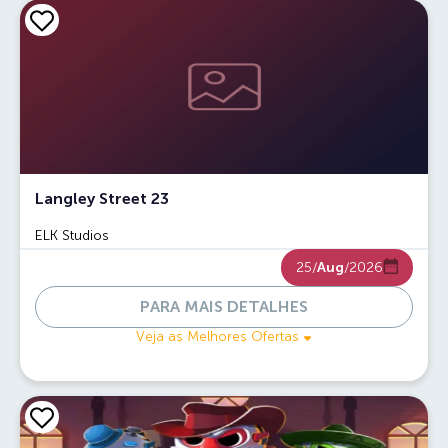
Langley Street 23
ELK Studios
25/
Aug
/2026
PARA MAIS DETALHES
Veja as Melhores Ofertas