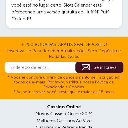
você está no lugar certo. SlotsCalendar está
oferecendo uma versão gratuita de Huff N' Puff
CollectR!
+ 250 RODADAS GRÁTIS SEM DEPÓSITO
Inscreva-se Para Receber Atualizações Sem Depósito e
Rodadas Grátis
* Você encontrará um link de cancelamento de inscrição em
todos os e-mails. Por favor, verifique nossa Política de
Privacidade e Cookies.
* Ao se inscrever, você atesta que é maior de 18 anos.
Cassino Online
Novos Cassino Online 2024
Melhores Cassinos Ao Vivo
Cassinos de Retirada Rápida