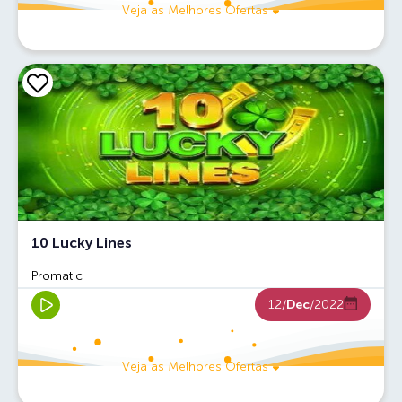
Veja as Melhores Ofertas
10 Lucky Lines
Promatic
12/
Dec
/2022
Veja as Melhores Ofertas