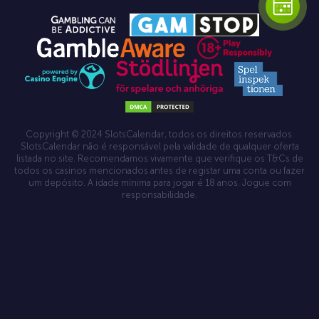
Copyright © 2024 SlotsCalendar, todos os direitos reservados.
SlotsCalendar não é responsável pela validade de qualquer oferta
listada no site. Recomendamos vivamente que verifique os T&Cs de
todos os casinos mencionados antes de registar uma conta ou fazer
um depósito. A idade mínima para jogar é 18 anos. Jogue com
responsabilidade.