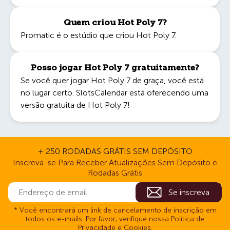
Quem criou Hot Poly 7?
Promatic é o estúdio que criou Hot Poly 7.
Posso jogar Hot Poly 7 gratuitamente?
Se você quer jogar Hot Poly 7 de graça, você está
no lugar certo. SlotsCalendar está oferecendo uma
versão gratuita de Hot Poly 7!
+ 250 RODADAS GRÁTIS SEM DEPÓSITO
Inscreva-se Para Receber Atualizações Sem Depósito e
Rodadas Grátis
* Você encontrará um link de cancelamento de inscrição em
todos os e-mails. Por favor, verifique nossa Política de
Privacidade e Cookies.