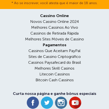
* Ao se inscrever, você atesta que é maior de 18 anos.
Cassino Online
Novos Cassino Online 2024
Melhores Cassinos Ao Vivo
Cassinos de Retirada Rápida
Melhores Sites Móveis de Cassino
Pagamentos
Cassinos Que Aceitam PayPal
Sites de Cassino Criptográfico
Cassinos Paysafecard do Brasil
Melhores Skrill Casinos
Litecoin Cassinos
Bitcoin Cash Cassinos
Curta nossa página e ganhe bônus especiais