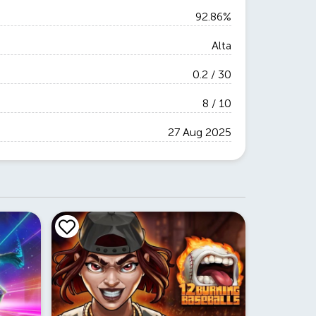
92.86%
Alta
0.2
/
30
8 / 10
27 Aug 2025