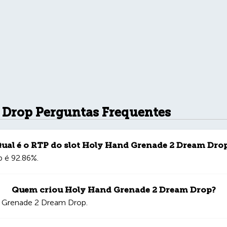
 Drop Perguntas Frequentes
ual é o RTP do slot Holy Hand Grenade 2 Dream Dro
 é 92.86%.
Quem criou Holy Hand Grenade 2 Dream Drop?
nd Grenade 2 Dream Drop.