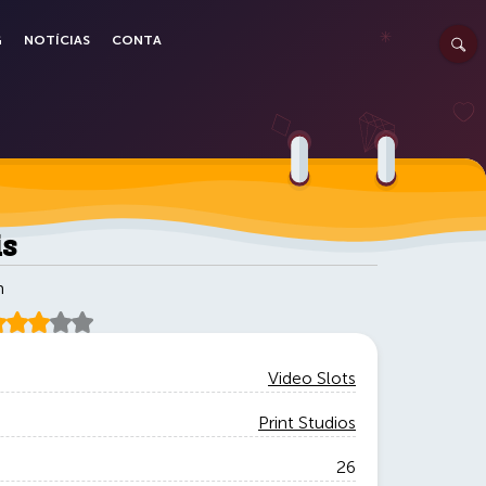
átis Sem Depósito
hores Casinos Online do Brasil
Bônus Sem Depósito
Casinos Criptográf
G
NOTÍCIAS
CONTA
as
Slots Clássicos
Login
Registro
 Bônus do Cassino 2024
odos de Pagamento Casino
Melhores Sites de C
is
m
Video Slots
Print Studios
26