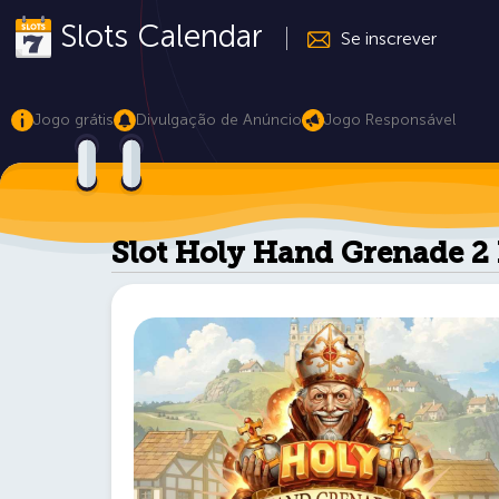
Slots
Calendar
Se inscrever
Jogo grátis
Divulgação de Anúncio
Jogo Responsável
Slot Holy Hand Grenade 2 