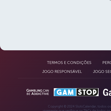
TERMOS E CONDIÇÕES
PER
JOGO RESPONSÁVEL
JOGO SE
Copyright © 2024 SlotsCalendar, todos os 
vivamente que verifique os T&Cs de todos os 