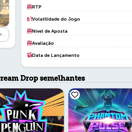
RTP
Volatilidade do Jogo
Nível de Aposta
JOGUE PARA SE DIVERTIR HOLY HAND GRENADE 2 DREAM DROP
Avaliação
Data de Lançamento
Dream Drop semelhantes