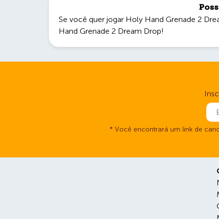
Poss
Se você quer jogar Holy Hand Grenade 2 Drea
Hand Grenade 2 Dream Drop!
Ins
* Você encontrará um link de cance