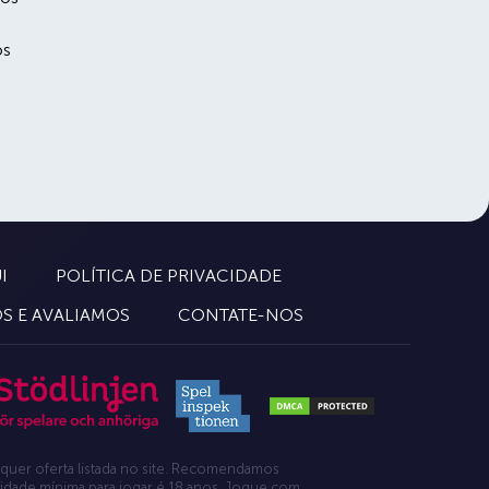
os
I
POLÍTICA DE PRIVACIDADE
S E AVALIAMOS
CONTATE-NOS
lquer oferta listada no site. Recomendamos
 idade mínima para jogar é 18 anos. Jogue com