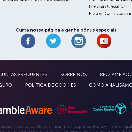
Litecoin Cassinos
Bitcoin Cash Cassin
Curta nossa página e ganhe bônus especiais
GUNTAS FREQUENTES
SOBRE NÓS
RECLAME AQU
GURO
POLÍTICA DE COOKIES
COMO ANALISAMO
direitos reservados. SlotsCalendar não é responsável pela validade de qua
casinos mencionados antes de registar uma conta ou fazer um depósito. A