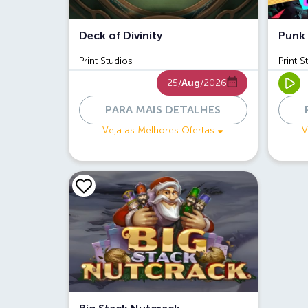
Deck of Divinity
Punk
Print Studios
Print S
25/
Aug
/2026
PARA MAIS DETALHES
Veja as Melhores Ofertas
V