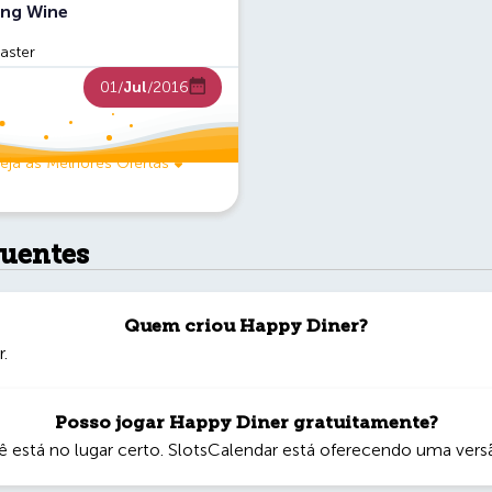
ing Wine
aster
01/
Jul
/2016
eja as Melhores Ofertas
quentes
Quem criou Happy Diner?
.
Posso jogar Happy Diner gratuitamente?
ê está no lugar certo. SlotsCalendar está oferecendo uma vers