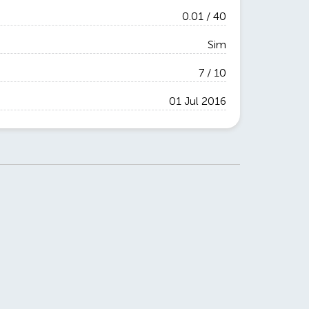
0.01
/
40
Sim
7 / 10
01 Jul 2016