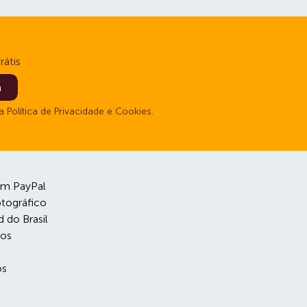
átis
 Política de Privacidade e Cookies.
am PayPal
ptográfico
 do Brasil
nos
os