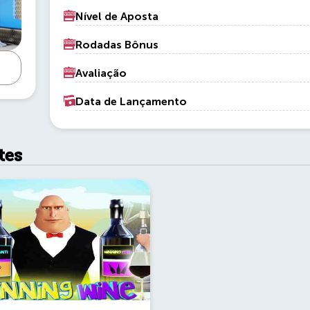
Nível de Aposta
Rodadas Bônus
Avaliação
Data de Lançamento
tes