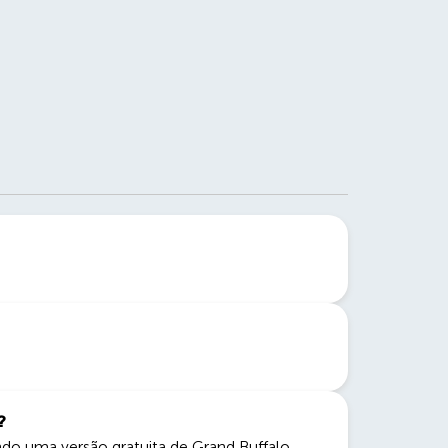
?
ndo uma versão gratuita de Grand Buffalo