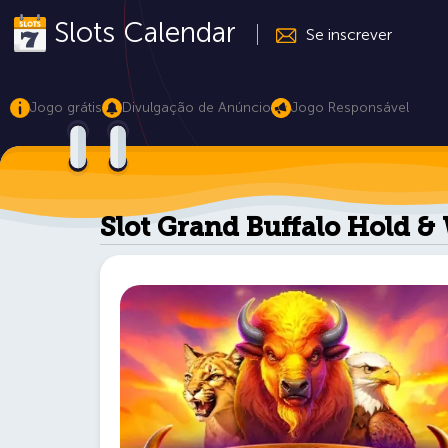
Slots
Calendar
Se inscrever
Jogo grátis
Divulgação de Anúncio
Jogo Responsável
Slot Grand Buffalo Hold & 