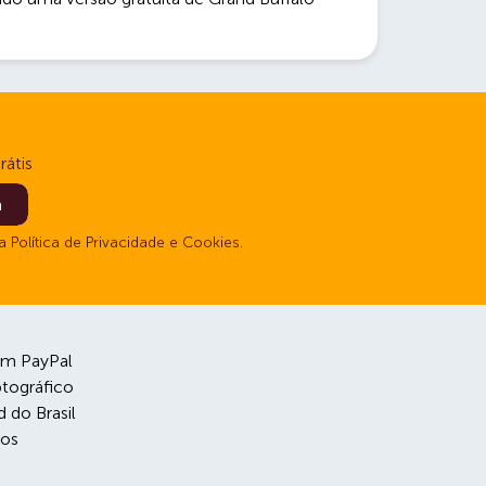
átis
 Política de Privacidade e Cookies.
am PayPal
ptográfico
 do Brasil
nos