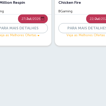
 Million Respin
Chicken Fire
ng
BGaming
27/
Jul
/2026
22/
Jul
/20
PARA MAIS DETALHES
PARA MAIS DETALHE
eja as Melhores Ofertas
Veja as Melhores Ofertas