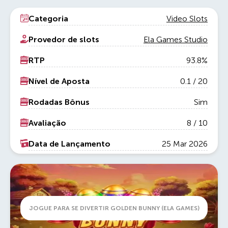
Categoria
Video Slots
Provedor de slots
Ela Games Studio
RTP
93.8%
Nível de Aposta
0.1
/
20
Rodadas Bônus
Sim
Avaliação
8 / 10
Data de Lançamento
25 Mar 2026
JOGUE PARA SE DIVERTIR GOLDEN BUNNY (ELA GAMES)