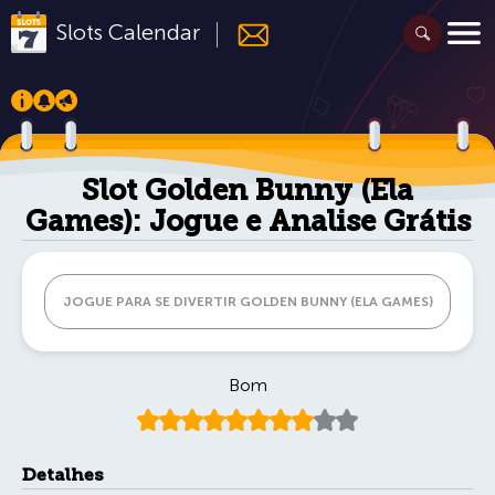
Slots
Calendar
Slot Golden Bunny (Ela
Games): Jogue e Analise Grátis
JOGUE PARA SE DIVERTIR GOLDEN BUNNY (ELA GAMES)
Bom
Detalhes