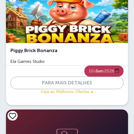
Piggy Brick Bonanza
Ela Games Studio
10/
Jun
/2026
PARA MAIS DETALHES
Veja as Melhores Ofertas