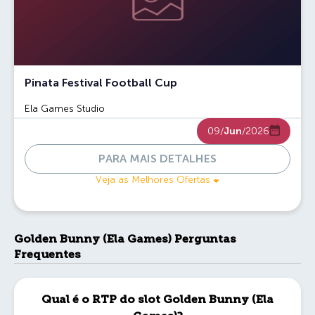
Pinata Festival Football Cup
Ela Games Studio
09/
Jun
/2026
PARA MAIS DETALHES
Veja as Melhores Ofertas
Golden Bunny (Ela Games) Perguntas
Frequentes
Qual é o RTP do slot Golden Bunny (Ela