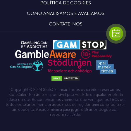
POLÍTICA DE COOKIES
COMO ANALISAMOS E AVALIAMOS
CONTATE-NOS
Copyright © 2024 SlotsCalendar, todos os direitos reservados.
SlotsCalendar não é responsável pela validade de qualquer oferta
listada no site. Recomendamos vivamente que verifique os T&Cs de
todos os casinos mencionados antes de registar uma conta ou fazer
um depósito. A idade mínima para jogar é 18 anos. Jogue com
responsabilidade.