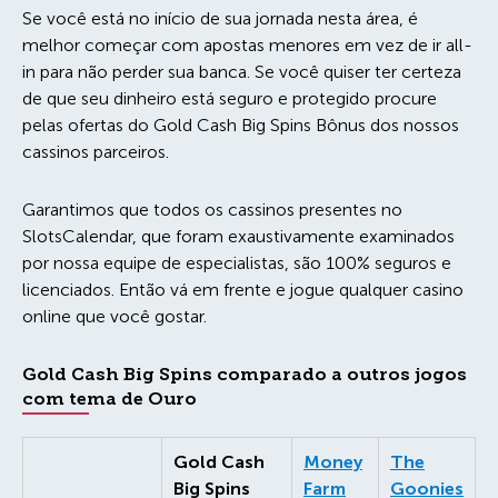
Se você está no início de sua jornada nesta área, é
melhor começar com apostas menores em vez de ir all-
in para não perder sua banca. Se você quiser ter certeza
de que seu dinheiro está seguro e protegido procure
pelas ofertas do Gold Cash Big Spins Bônus dos nossos
cassinos parceiros.
Garantimos que todos os cassinos presentes no
SlotsCalendar, que foram exaustivamente examinados
por nossa equipe de especialistas, são 100% seguros e
licenciados. Então vá em frente e jogue qualquer casino
online que você gostar.
Gold Cash Big Spins comparado a outros jogos
com tema de Ouro
Gold Cash
Money
The
Big Spins
Farm
Goonies