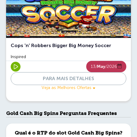
Cops 'n' Robbers Bigger Big Money Soccer
Inspired
13/
May
/2026
PARA MAIS DETALHES
Veja as Melhores Ofertas
Gold Cash Big Spins Perguntas Frequentes
Qual é o RTP do slot Gold Cash Big Spins?