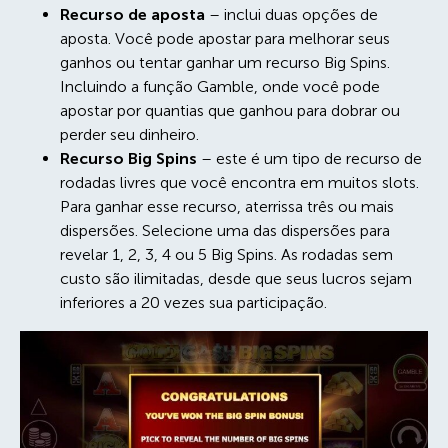
Recurso de aposta
– inclui duas opções de
aposta. Você pode apostar para melhorar seus
ganhos ou tentar ganhar um recurso Big Spins.
Incluindo a função Gamble, onde você pode
apostar por quantias que ganhou para dobrar ou
perder seu dinheiro.
Recurso Big Spins
– este é um tipo de recurso de
rodadas livres que você encontra em muitos slots.
Para ganhar esse recurso, aterrissa três ou mais
dispersões. Selecione uma das dispersões para
revelar 1, 2, 3, 4 ou 5 Big Spins. As rodadas sem
custo são ilimitadas, desde que seus lucros sejam
inferiores a 20 vezes sua participação.