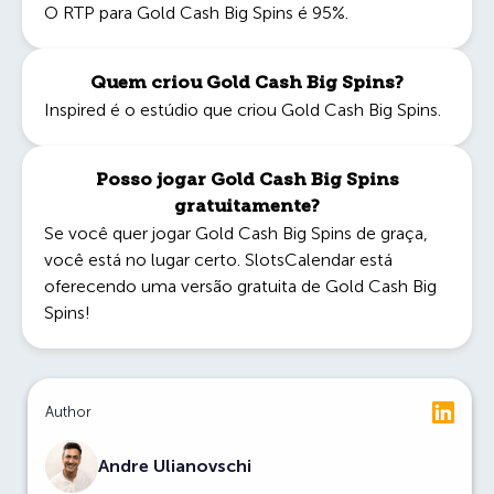
O RTP para Gold Cash Big Spins é 95%.
Quem criou Gold Cash Big Spins?
Inspired é o estúdio que criou Gold Cash Big Spins.
Posso jogar Gold Cash Big Spins
gratuitamente?
Se você quer jogar Gold Cash Big Spins de graça,
você está no lugar certo. SlotsCalendar está
oferecendo uma versão gratuita de Gold Cash Big
Spins!
Author
Andre Ulianovschi