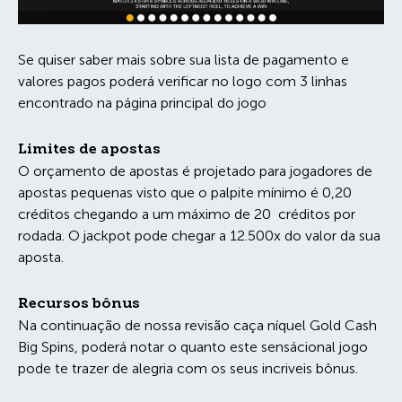
Se quiser saber mais sobre sua lista de pagamento e
valores pagos poderá verificar no logo com 3 linhas
encontrado na página principal do jogo
Limites de apostas
O orçamento de apostas é projetado para jogadores de
apostas pequenas visto que o palpite mínimo é 0,20
créditos chegando a um máximo de 20 créditos por
rodada. O jackpot pode chegar a 12.500x do valor da sua
aposta.
Recursos bônus
Na continuação de nossa revisão caça níquel Gold Cash
Big Spins, poderá notar o quanto este sensácional jogo
pode te trazer de alegria com os seus incriveis bônus.