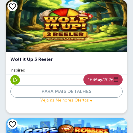
Wolf it Up 3 Reeler
Inspired
16/
May
/2026
PARA MAIS DETALHES
Veja as Melhores Ofertas