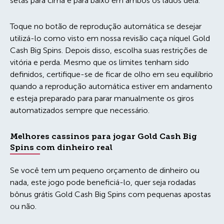
setas para cima e para baixo em ambos os lados dela.
Toque no botão de reprodução automática se desejar
utilizá-lo como visto em nossa revisão caça níquel Gold
Cash Big Spins. Depois disso, escolha suas restrições de
vitória e perda. Mesmo que os limites tenham sido
definidos, certifique-se de ficar de olho em seu equilíbrio
quando a reprodução automática estiver em andamento
e esteja preparado para parar manualmente os giros
automatizados sempre que necessário.
Melhores cassinos para jogar Gold Cash Big
Spins com dinheiro real
Se você tem um pequeno orçamento de dinheiro ou
nada, este jogo pode beneficiá-lo, quer seja rodadas
bônus grátis Gold Cash Big Spins com pequenas apostas
ou não.