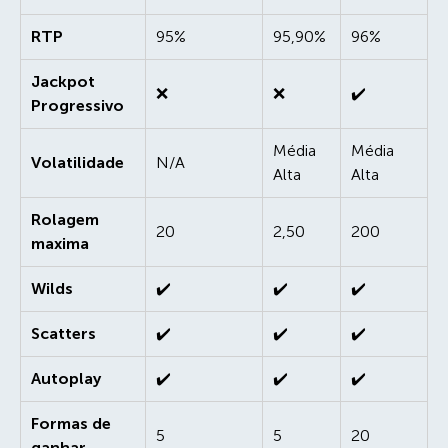
RTP
95%
95,90%
96%
Jackpot
❌
❌
✔️
Progressivo
Média
Média
Volatilidade
N/A
Alta
Alta
Rolagem
20
2,50
200
maxima
Wilds
✔️
✔️
✔️
Scatters
✔️
✔️
✔️
Autoplay
✔️
✔️
✔️
Formas de
5
5
20
ganhar