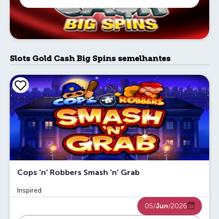
Slots Gold Cash Big Spins semelhantes
Cops 'n' Robbers Smash 'n' Grab
Inspired
05/
Jun
/2026