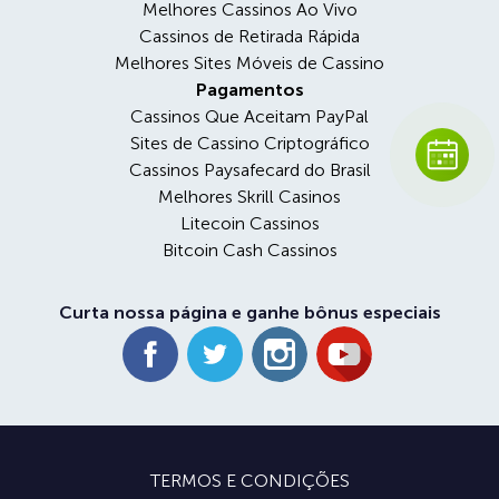
Melhores Cassinos Ao Vivo
Cassinos de Retirada Rápida
Melhores Sites Móveis de Cassino
Pagamentos
Cassinos Que Aceitam PayPal
Sites de Cassino Criptográfico
Cassinos Paysafecard do Brasil
Melhores Skrill Casinos
Litecoin Cassinos
Bitcoin Cash Cassinos
Curta nossa página e ganhe bônus especiais
TERMOS E CONDIÇÕES