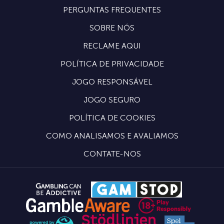
PERGUNTAS FREQUENTES
SOBRE NÓS
RECLAME AQUI
POLÍTICA DE PRIVACIDADE
JOGO RESPONSÁVEL
JOGO SEGURO
POLÍTICA DE COOKIES
COMO ANALISAMOS E AVALIAMOS
CONTATE-NOS