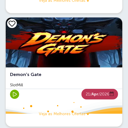
Veja as Melhores Ofertas
Demon's Gate
SlotMill
21/
Apr
/2026
Veja as Melhores Ofertas