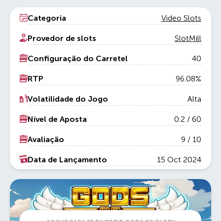
Categoria
Video Slots
Provedor de slots
SlotMill
Configuração do Carretel
40
RTP
96.08%
Volatilidade do Jogo
Alta
Nível de Aposta
0.2
/
60
Avaliação
9 / 10
Data de Lançamento
15 Oct 2024