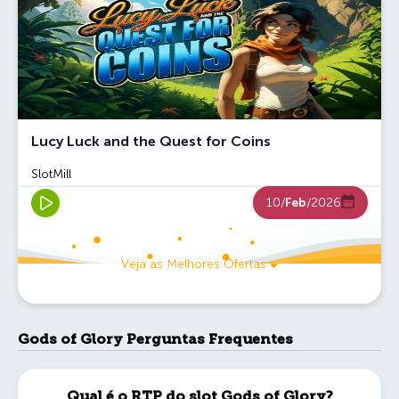
Lucy Luck and the Quest for Coins
SlotMill
10/
Feb
/2026
Veja as Melhores Ofertas
Gods of Glory Perguntas Frequentes
Qual é o RTP do slot Gods of Glory?