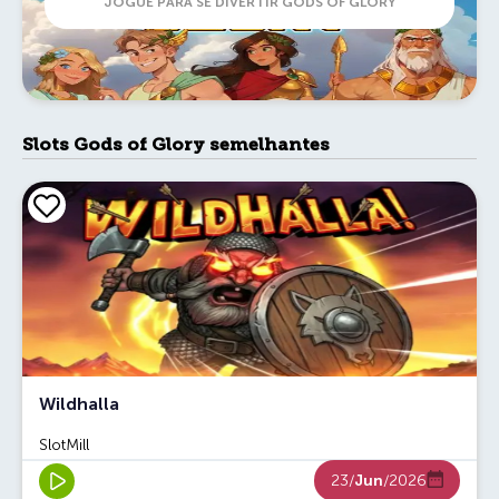
JOGUE PARA SE DIVERTIR GODS OF GLORY
Slots Gods of Glory semelhantes
Wildhalla
SlotMill
23/
Jun
/2026