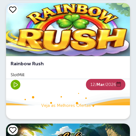
Rainbow Rush
SlotMill
12/
Mar
/2026
Veja as Melhores Ofertas