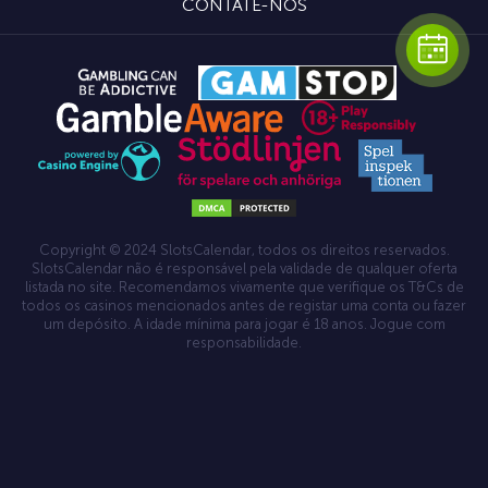
CONTATE-NOS
Copyright © 2024 SlotsCalendar, todos os direitos reservados.
SlotsCalendar não é responsável pela validade de qualquer oferta
listada no site. Recomendamos vivamente que verifique os T&Cs de
todos os casinos mencionados antes de registar uma conta ou fazer
um depósito. A idade mínima para jogar é 18 anos. Jogue com
responsabilidade.