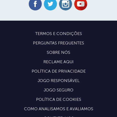
TERMOS E CONDIÇÕES
PERGUNTAS FREQUENTES
SOBRE NÓS
RECLAME AQUI
POLÍTICA DE PRIVACIDADE
JOGO RESPONSÁVEL
JOGO SEGURO
POLÍTICA DE COOKIES
COMO ANALISAMOS E AVALIAMOS