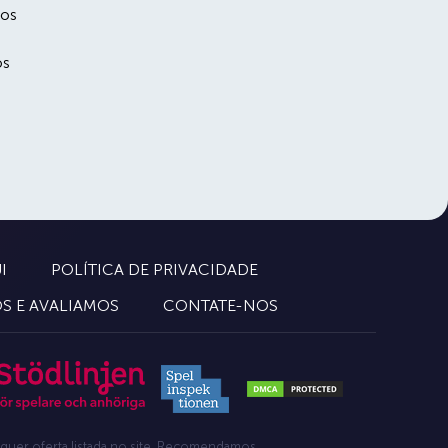
nos
os
I
POLÍTICA DE PRIVACIDADE
S E AVALIAMOS
CONTATE-NOS
lquer oferta listada no site. Recomendamos