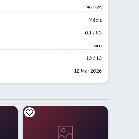
96.16%
Média
0.1
/
80
Sim
10 / 10
12 Mar 2026