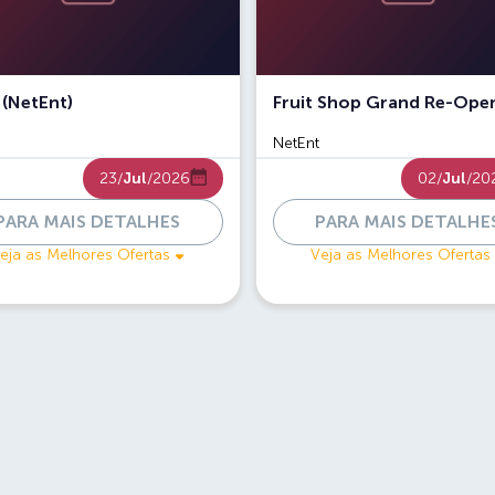
 (NetEnt)
Fruit Shop Grand Re-Ope
NetEnt
23/
Jul
/2026
02/
Jul
/20
PARA MAIS DETALHES
PARA MAIS DETALHE
eja as Melhores Ofertas
Veja as Melhores Ofertas