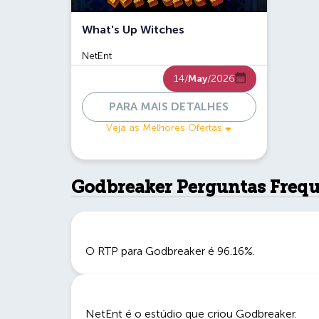
What's Up Witches
NetEnt
14/
May
/2026
PARA MAIS DETALHES
Veja as Melhores Ofertas
Godbreaker Perguntas Freq
O RTP para Godbreaker é 96.16%.
NetEnt é o estúdio que criou Godbreaker.