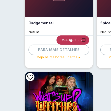
Judgemental
Spice
NetEnt
NetEnt
18/
Aug
/2026
PARA MAIS DETALHES
Veja as Melhores Ofertas
V