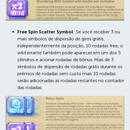
Free Spin Scatter Symbol
: Se você receber 3 ou
mais símbolos de dispersão de giros grátis,
independentemente da posição, 10 rodadas free, o
wild errante também pode aparecer em um dos 5
cilindros e acionar rodadas de bônus. Mais de 3
símbolos de dispersão de rodadas grátis durante os
prêmios de rodadas sem custo mais 10 rodadas
serão adicionadas às rodadas restantes no contador
das rodadas.