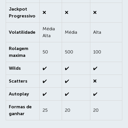
Jackpot
❌
❌
❌
Progressivo
Média
Volatilidade
Média
Alta
Alta
Rolagem
50
500
100
maxima
Wilds
✔️
✔️
✔️
Scatters
✔️
✔️
❌
Autoplay
✔️
✔️
✔️
Formas de
25
20
20
ganhar