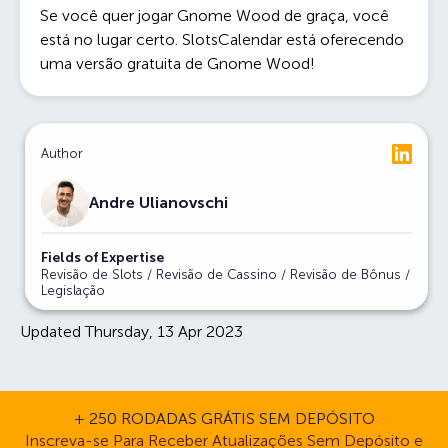
Se você quer jogar Gnome Wood de graça, você
está no lugar certo. SlotsCalendar está oferecendo
uma versão gratuita de Gnome Wood!
Author
Andre Ulianovschi
Fields of Expertise
Revisão de Slots / Revisão de Cassino / Revisão de Bônus /
Legislação
Updated Thursday, 13 Apr 2023
+ 250 RODADAS GRÁTIS SEM DEPÓSITO
Inscreva-se Para Receber Atualizações Sem Depósito e