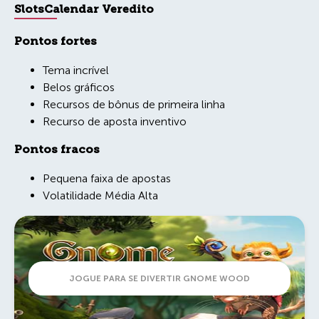
SlotsCalendar Veredito
Pontos fortes
Tema incrível
Belos gráficos
Recursos de bônus de primeira linha
Recurso de aposta inventivo
Pontos fracos
Pequena faixa de apostas
Volatilidade Média Alta
JOGUE PARA SE DIVERTIR GNOME WOOD