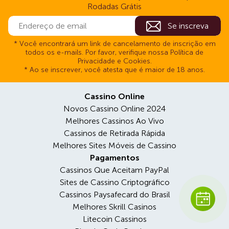
Rodadas Grátis
* Você encontrará um link de cancelamento de inscrição em
todos os e-mails. Por favor, verifique nossa Política de
Privacidade e Cookies.
* Ao se inscrever, você atesta que é maior de 18 anos.
Cassino Online
Novos Cassino Online 2024
Melhores Cassinos Ao Vivo
Cassinos de Retirada Rápida
Melhores Sites Móveis de Cassino
Pagamentos
Cassinos Que Aceitam PayPal
Sites de Cassino Criptográfico
Cassinos Paysafecard do Brasil
Melhores Skrill Casinos
Litecoin Cassinos