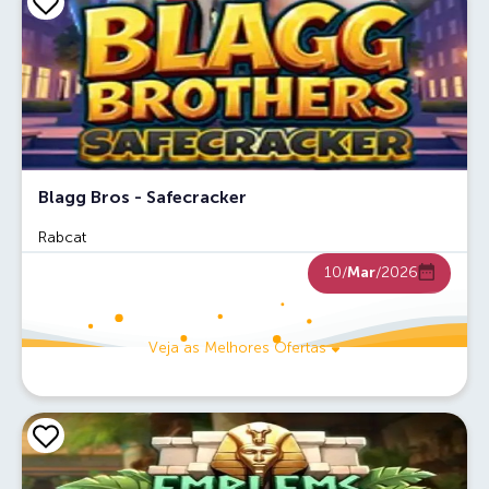
Blagg Bros - Safecracker
Rabcat
10/
Mar
/2026
Veja as Melhores Ofertas