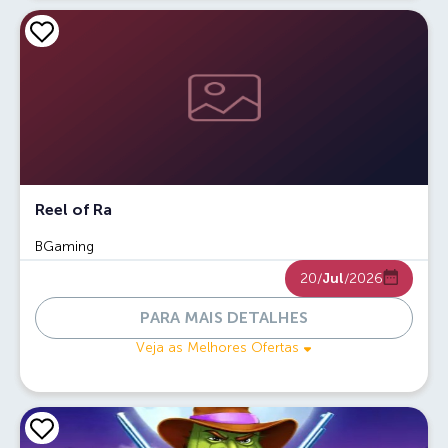
Reel of Ra
BGaming
20/
Jul
/2026
PARA MAIS DETALHES
Veja as Melhores Ofertas