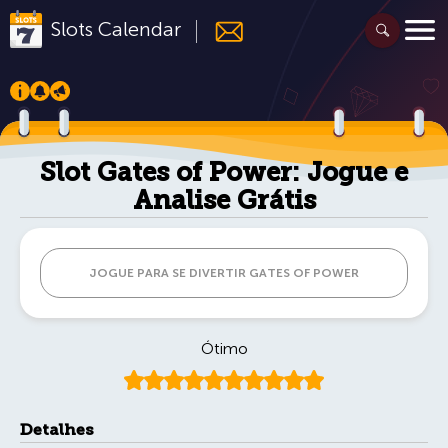
Slots
Calendar
Slot Gates of Power: Jogue e
Analise Grátis
JOGUE PARA SE DIVERTIR GATES OF POWER
Ótimo
Detalhes