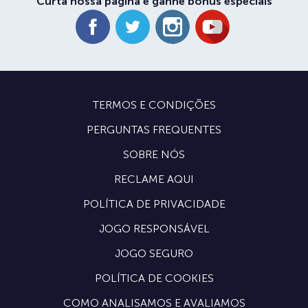
Curta nossa página e ganhe bônus especiais
TERMOS E CONDIÇÕES
PERGUNTAS FREQUENTES
SOBRE NÓS
RECLAME AQUI
POLÍTICA DE PRIVACIDADE
JOGO RESPONSÁVEL
JOGO SEGURO
POLÍTICA DE COOKIES
COMO ANALISAMOS E AVALIAMOS