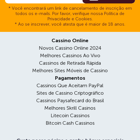
* Você encontrará um link de cancelamento de inscrição em
todos os e-mails. Por favor, verifique nossa Política de
Privacidade e Cookies.
* Ao se inscrever, você atesta que é maior de 18 anos.
Cassino Online
Novos Cassino Online 2024
Melhores Cassinos Ao Vivo
Cassinos de Retirada Rápida
Melhores Sites Móveis de Cassino
Pagamentos
Cassinos Que Aceitam PayPal
Sites de Cassino Criptográfico
Cassinos Paysafecard do Brasil
Melhores Skrill Casinos
Litecoin Cassinos
Bitcoin Cash Cassinos