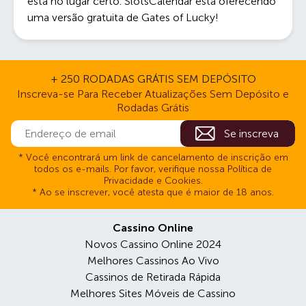
está no lugar certo. SlotsCalendar está oferecendo
uma versão gratuita de Gates of Lucky!
+ 250 RODADAS GRÁTIS SEM DEPÓSITO
Inscreva-se Para Receber Atualizações Sem Depósito e
Rodadas Grátis
* Você encontrará um link de cancelamento de inscrição em
todos os e-mails. Por favor, verifique nossa Política de
Privacidade e Cookies.
* Ao se inscrever, você atesta que é maior de 18 anos.
Cassino Online
Novos Cassino Online 2024
Melhores Cassinos Ao Vivo
Cassinos de Retirada Rápida
Melhores Sites Móveis de Cassino