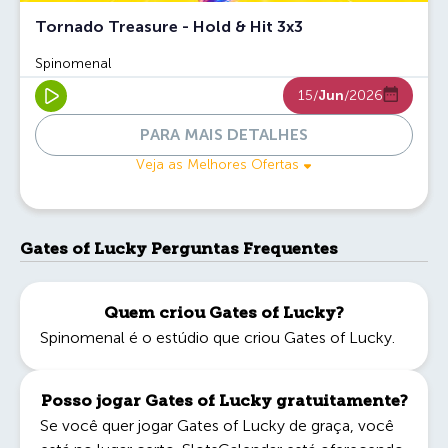
Tornado Treasure - Hold & Hit 3x3
Spinomenal
15/
Jun
/2026
PARA MAIS DETALHES
Veja as Melhores Ofertas
Gates of Lucky Perguntas Frequentes
Quem criou Gates of Lucky?
Spinomenal é o estúdio que criou Gates of Lucky.
Posso jogar Gates of Lucky gratuitamente?
Se você quer jogar Gates of Lucky de graça, você