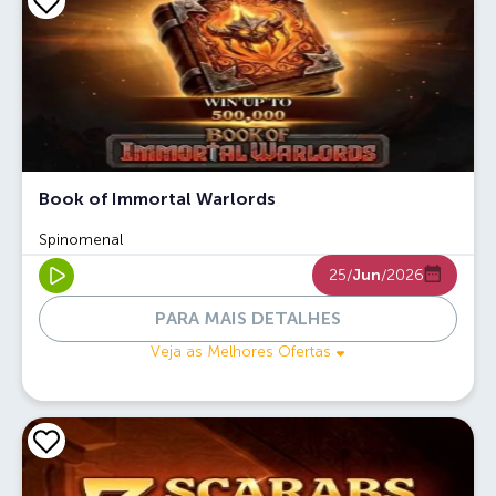
Book of Immortal Warlords
Spinomenal
25/
Jun
/2026
PARA MAIS DETALHES
Veja as Melhores Ofertas