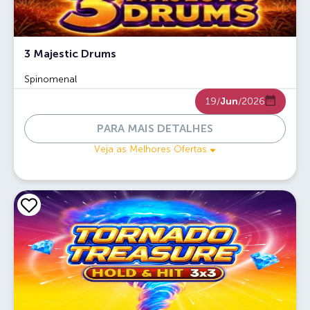
3 Majestic Drums
Spinomenal
19/
Jun
/2026
PARA MAIS DETALHES
Veja as Melhores Ofertas