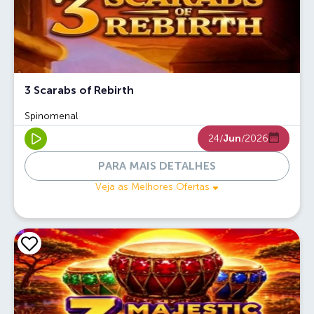
3 Scarabs of Rebirth
Spinomenal
24/
Jun
/2026
PARA MAIS DETALHES
Veja as Melhores Ofertas