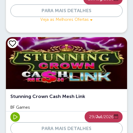
PARA MAIS DETALHES
Veja as Melhores Ofertas
Stunning Crown Cash Mesh Link
BF Games
29/
Jul
/2026
PARA MAIS DETALHES