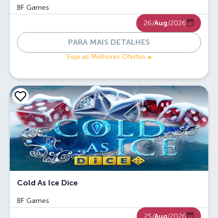
BF Games
26/
Aug
/2026
PARA MAIS DETALHES
Veja as Melhores Ofertas
Cold As Ice Dice
BF Games
25/
Aug
/2026