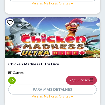
Veja as Melhores Ofertas
Chicken Madness Ultra Dice
BF Games
23/
Jun
/2026
PARA MAIS DETALHES
Veja as Melhores Ofertas