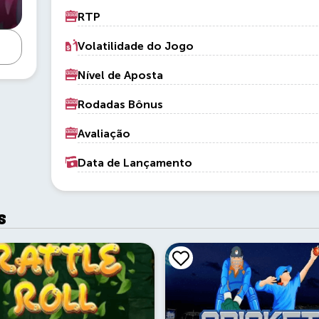
RTP
Volatilidade do Jogo
Nível de Aposta
Rodadas Bônus
Avaliação
Data de Lançamento
s