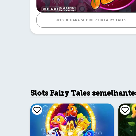
JOGUE PARA SE DIVERTIR FAIRY TALES
Slots Fairy Tales semelhante