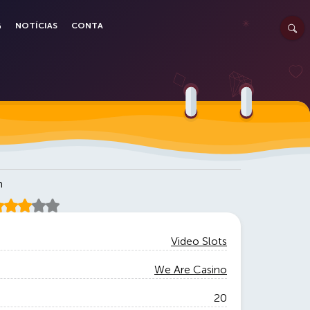
átis Sem Depósito
hores Casinos Online do Brasil
Bônus Sem Depósito
Casinos Criptográf
G
NOTÍCIAS
CONTA
as
Slots Clássicos
Login
Registro
 Bônus do Cassino 2024
odos de Pagamento Casino
Melhores Sites de C
m
Video Slots
We Are Casino
20