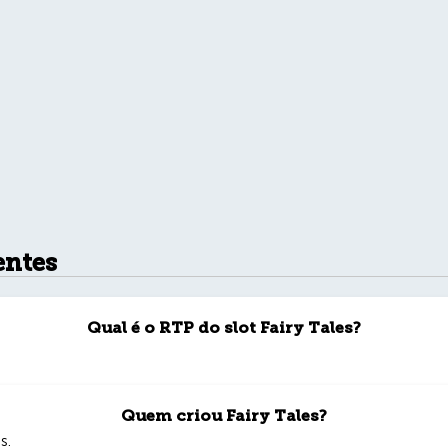
entes
Qual é o RTP do slot Fairy Tales?
Quem criou Fairy Tales?
s.