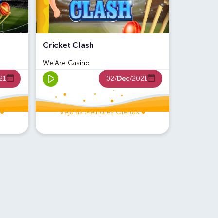
Cricket Clash
We Are Casino
21
02/
Dec
/2021
Veja as Melhores Ofertas