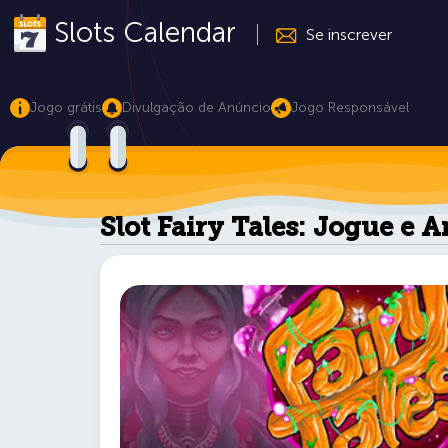
Slots
Calendar
Se inscrever
Jogo grátis
Divulgação de Anúncio
Jogo Responsável
Slot Fairy Tales: Jogue e A