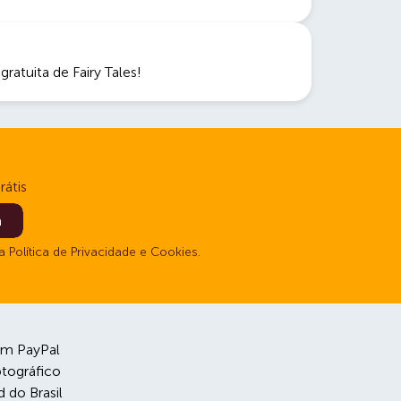
ratuita de Fairy Tales!
átis
 Política de Privacidade e Cookies.
am PayPal
ptográfico
 do Brasil