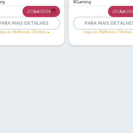
ng
BGaming
27/
Jul
/2026
22/
Jul
/20
PARA MAIS DETALHES
PARA MAIS DETALHE
eja as Melhores Ofertas
Veja as Melhores Ofertas