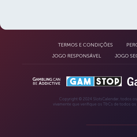
TERMOS E CONDIÇÕES
PER
JOGO RESPONSÁVEL
JOGO SE
Copyright © 2024 SlotsCalendar, todos os 
vivamente que verifique os T&Cs de todos os 