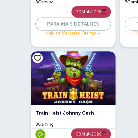
BGaming
BGami
30/
Jul
/2026
PARA MAIS DETALHES
Veja as Melhores Ofertas
V
Train Heist Johnny Cash
BGaming
08/
Jul
/2026