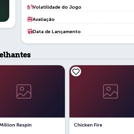
Volatilidade do Jogo
Avaliação
Data de Lançamento
elhantes
 Million Respin
Chicken Fire