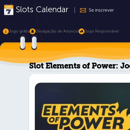
Slots
Calendar
Se inscrever
Jogo grátis
Divulgação de Anúncio
Jogo Responsável
Slot Elements of Power: Jo