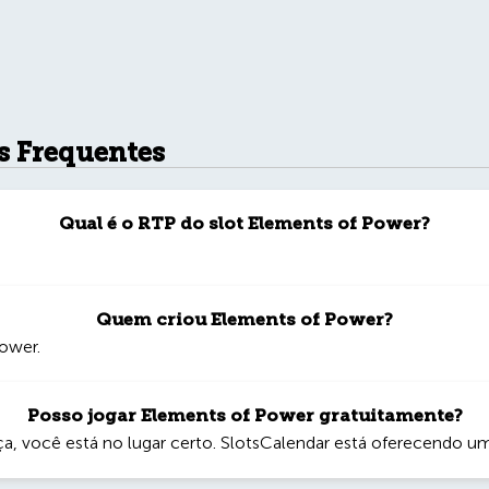
s Frequentes
Qual é o RTP do slot Elements of Power?
Quem criou Elements of Power?
ower.
Posso jogar Elements of Power gratuitamente?
a, você está no lugar certo. SlotsCalendar está oferecendo u