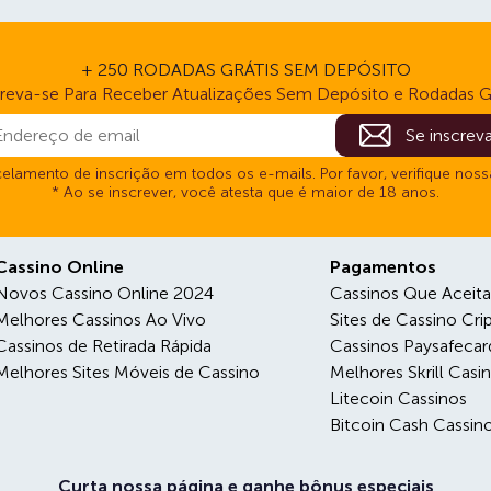
+ 250 RODADAS GRÁTIS SEM DEPÓSITO
creva-se Para Receber Atualizações Sem Depósito e Rodadas Gr
lamento de inscrição em todos os e-mails. Por favor, verifique nossa
* Ao se inscrever, você atesta que é maior de 18 anos.
Cassino Online
Pagamentos
Novos Cassino Online 2024
Cassinos Que Aceit
Melhores Cassinos Ao Vivo
Sites de Cassino Cri
Cassinos de Retirada Rápida
Cassinos Paysafecard
Melhores Sites Móveis de Cassino
Melhores Skrill Casi
Litecoin Cassinos
Bitcoin Cash Cassin
Curta nossa página e ganhe bônus especiais