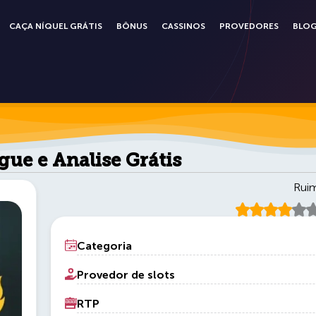
Rodadas Gr
Mel
CAÇA NÍQUEL GRÁTIS
BÔNUS
CASSINOS
PROVEDORES
BLO
Video Slots
Slots de Frut
Códigos de
Mét
gue e Analise Grátis
Rui
Categoria
Provedor de slots
RTP