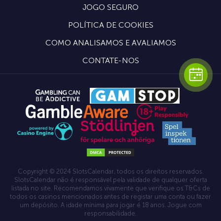
JOGO SEGURO
POLÍTICA DE COOKIES
COMO ANALISAMOS E AVALIAMOS
CONTATE-NOS
Copyright © 2024 SlotsCalendar, todos os direitos reservados.
SlotsCalendar não é responsável pela validade de qualquer oferta
listada no site. Recomendamos vivamente que verifique os T&Cs de
todos os casinos mencionados antes de registar uma conta ou fazer
um depósito. A idade mínima para jogar é 18 anos. Jogue com
responsabilidade.