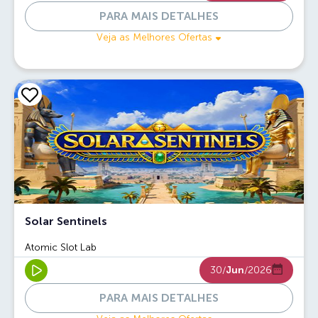
PARA MAIS DETALHES
Veja as Melhores Ofertas
Solar Sentinels
Atomic Slot Lab
30/
Jun
/2026
PARA MAIS DETALHES